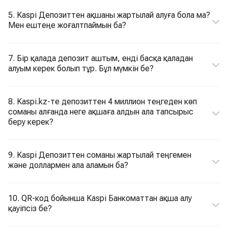
5. Kaspi Депозиттен ақшаны жартылай алуға бола ма?
Мен ештеңе жоғалтпаймын ба?
7. Бір қалада депозит аштым, енді басқа қаладан
алуым керек болып тұр. Бұл мүмкін бе?
8. Kaspi.kz-те депозиттен 4 миллион теңгеден көп
соманы алғанда неге ақшаға алдын ала тапсырыс
беру керек?
9. Kaspi Депозиттен соманы жартылай теңгемен
және доллармен ала аламын ба?
10. QR-код бойынша Kaspi Банкоматтан ақша алу
қауіпсіз бе?