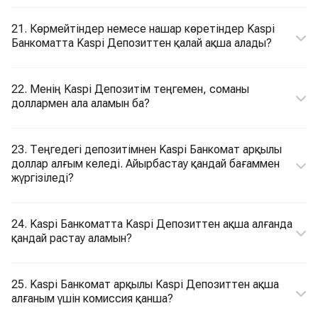
21. Көрмейтіндер немесе нашар көретіндер Kaspi
Банкоматта Kaspi Депозиттен қалай ақша алады?
22. Менің Kaspi Депозитім теңгемен, соманы
доллармен ала аламын ба?
23. Теңгедегі депозитімнен Kaspi Банкомат арқылы
доллар алғым келеді. Айырбастау қандай бағаммен
жүргізіледі?
24. Kaspi Банкоматта Kaspi Депозиттен ақша алғанда
қандай растау аламын?
25. Kaspi Банкомат арқылы Kaspi Депозиттен ақша
алғаным үшін комиссия қанша?