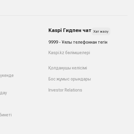
Kaspi Гидпен чат
Хат жазу
9999 - Ұялы телефоннан тегін
Kaspi.kz бөлімшелері
Қолданушы келісімі
дүкенде
Бос жұмыс орындары
Investor Relations
лдау
бинеті