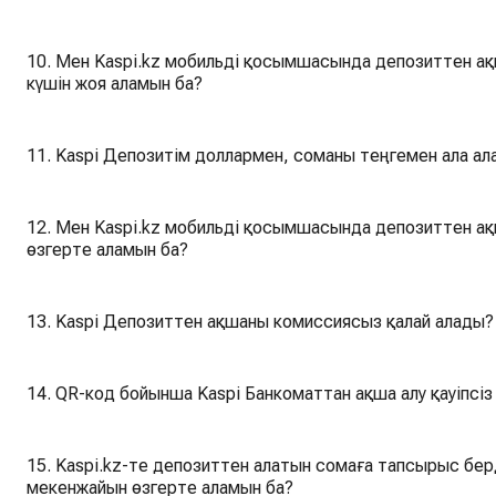
10. Мен Kaspi.kz мобильді қосымшасында депозиттен а
күшін жоя аламын ба?
11. Kaspi Депозитім доллармен, соманы теңгемен ала ал
12. Мен Kaspi.kz мобильді қосымшасында депозиттен а
өзгерте аламын ба?
13. Kaspi Депозиттен ақшаны комиссиясыз қалай алады?
14. QR-код бойынша Kaspi Банкоматтан ақша алу қауіпсіз
15. Kaspi.kz-те депозиттен алатын сомаға тапсырыс бе
мекенжайын өзгерте аламын ба?