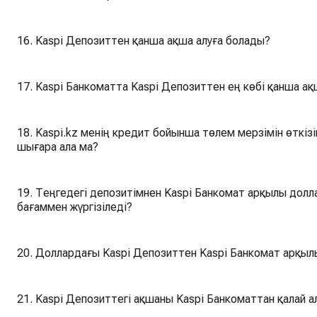
16. Kaspi Депозиттен қанша ақша алуға болады?
17. Kaspi Банкоматта Kaspi Депозиттен ең көбі қанша ақ
18. Kaspi.kz менің кредит бойынша төлем мерзімін өткіз
шығара ала ма?
19. Теңгедегі депозитімнен Kaspi Банкомат арқылы долл
бағаммен жүргізіледі?
20. Доллардағы Kaspi Депозиттен Kaspi Банкомат арқыл
21. Kaspi Депозиттегі ақшаны Kaspi Банкоматтан қалай а