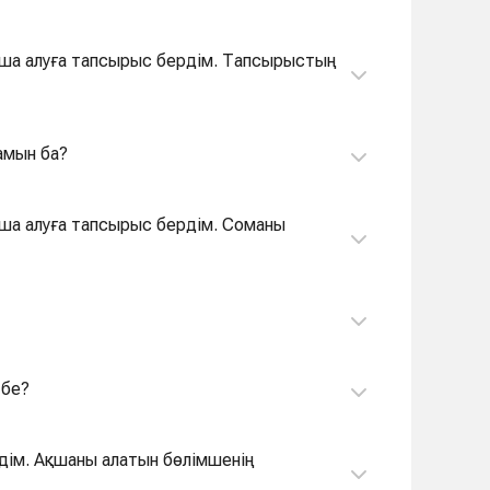
қша алуға тапсырыс бердім. Тапсырыстың
амын ба?
қша алуға тапсырыс бердім. Соманы
 бе?
рдім. Ақшаны алатын бөлімшенің