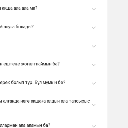
 ақша ала ала ма?
ай алуға болады?
ен ештеңе жоғалтпаймын ба?
ерек болып тұр. Бұл мүмкін бе?
ны алғанда неге ақшаға алдын ала тапсырыс
ллармен ала аламын ба?