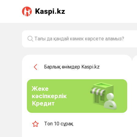
Барлық өнімдер Kaspi.kz
Жеке
кәсіпкерлік
Кредит
Топ 10 сұрақ