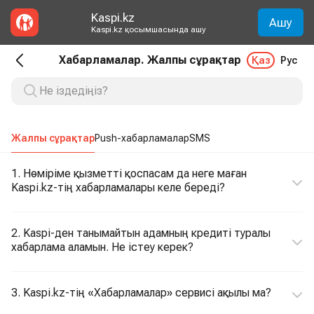
Kaspi.kz
Ашу
Kaspi.kz қосымшасында ашу
Хабарламалар. Жалпы сұрақтар
Қаз
Рус
Жалпы сұрақтар
Push-хабарламалар
SMS
1. Нөміріме қызметті қоспасам да неге маған
Kaspi.kz-тің хабарламалары келе береді?
2. Kaspi-ден танымайтын адамның кредиті туралы
хабарлама аламын. Не істеу керек?
3. Kaspi.kz-тің «Хабарламалар» сервисі ақылы ма?