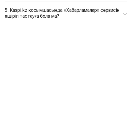
5. Kaspi.kz қосымшасында «Хабарламалар» сервисін
өшіріп тастауға бола ма?