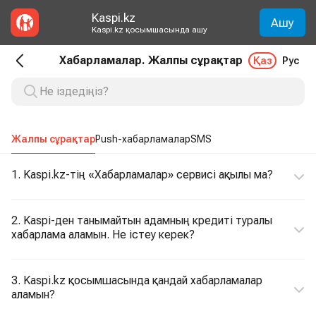
Kaspi.kz
Ашу
Kaspi.kz қосымшасында ашу
Хабарламалар. Жалпы сұрақтар
Қаз
Рус
Жалпы сұрақтар
Push-хабарламалар
SMS
1. Kaspi.kz-тің «Хабарламалар» сервисі ақылы ма?
2. Kaspi-ден танымайтын адамның кредиті туралы
хабарлама аламын. Не істеу керек?
3. Kaspi.kz қосымшасында қандай хабарламалар
аламын?