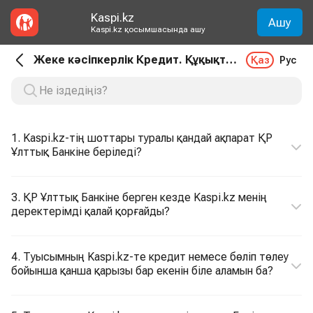
Kaspi.kz
Ашу
Kaspi.kz қосымшасында ашу
Жеке кәсіпкерлік Кредит. Құқықтық сұрақтар
Қаз
Рус
1. Kaspi.kz-тің шоттары туралы қандай ақпарат ҚР
Ұлттық Банкіне беріледі?
3. ҚР Ұлттық Банкіне берген кезде Kaspi.kz менің
деректерімді қалай қорғайды?
4. Туысымның Kaspi.kz-те кредит немесе бөліп төлеу
бойынша қанша қарызы бар екенін біле аламын ба?