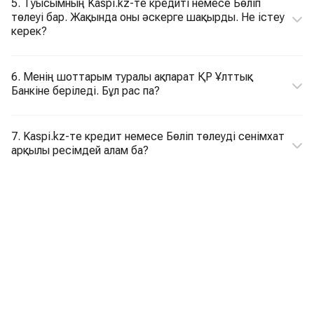
5. Туысымның Kaspi.kz-те кредиті немесе Бөліп
төлеуі бар. Жақында оны әскерге шақырды. Не істеу
керек?
6. Менің шоттарым туралы ақпарат ҚР Ұлттық
Банкіне беріледі. Бұл рас па?
7. Kaspi.kz-те кредит немесе Бөліп төлеуді сенімхат
арқылы ресімдей алам ба?