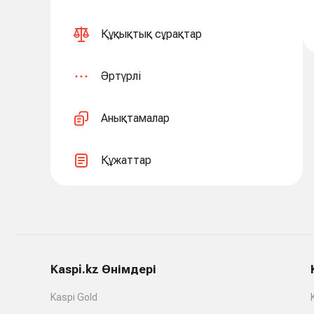
Құқықтық сұрақтар
Әртүрлі
Анықтамалар
Құжаттар
Kaspi.kz Өнімдері
Kaspi Gold