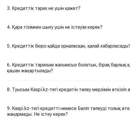
3. Кредиттік тарих не үшін қажет?
4. Қара тізімнен шығу үшін не істеуім керек?
5. Кредиттік бюро қайда орналасқан, қалай хабарласады
6. Кредиттік тарихым жағымсыз болатын, бірақ барлық
қашан жаңартылады?
8. Туысым Kaspi.kz-тегі кредитін төлеу мерзімін өткізіп
9. Kaspi.kz-тегі кредитті немесе Бөліп төлеуді толық ө
жаңармады. Не істеу керек?