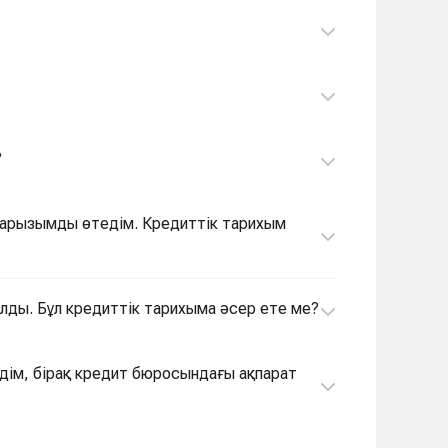
?
 қарызымды өтедім. Кредиттік тарихым
 алды. Бұл кредиттік тарихыма әсер ете ме?
тедім, бірақ кредит бюросындағы ақпарат