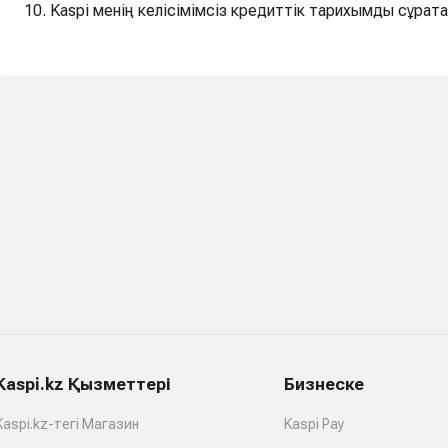
10. Kaspi менің келісімімсіз кредиттік тарихымды сұрата
Kaspi.kz Қызметтері
Бизнеске
Kaspi.kz-тегі Магазин
Kaspi Pay