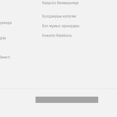
Kaspi.kz бөлімшелері
Қолданушы келісімі
дүкенде
Бос жұмыс орындары
Investor Relations
лдау
бинеті