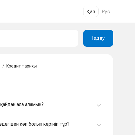
Қаз
Рус
Іздеу
т
/
Кредит тарихы
 қайдан ала аламын?
дегіден көп болып көрініп тұр?