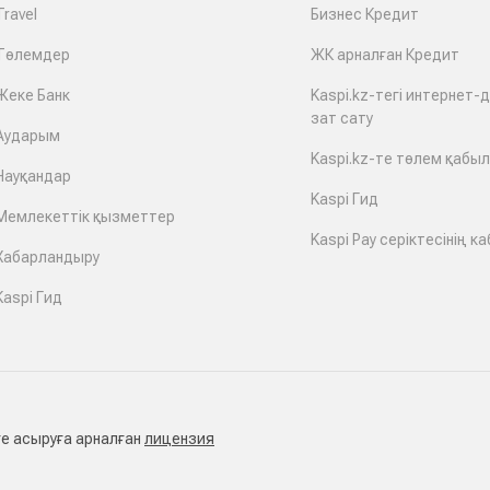
Travel
Бизнес Кредит
Төлемдер
ЖК арналған Кредит
Жеке Банк
Kaspi.kz-тегі интернет-
зат сату
Аударым
Kaspi.kz-те төлем қабы
Науқандар
Kaspi Гид
Мемлекеттік қызметтер
Kaspi Pay серіктесінің ка
Хабарландыру
Kaspi Гид
е асыруға арналған
лицензия