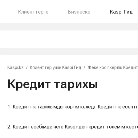
Клиенттерге
Бизнеске
Kaspi Гид
Kaspi.kz
/
Клиенттер үшін Kaspi Гид
/
Жеке кәсіпкерлік Креди
Кредит тарихы
1. Кредиттік тарихымды көргім келеді. Кредиттік есепті
2. Кредит есебімде неге Kaspi-дегі кредит төлемім кесте