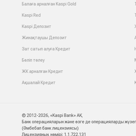
Балаға арналған Kaspi Gold
Kaspi Red
Kaspi Депозит
Жинақтаушы Депозит
Зат сатып алуға Кредит
Бөліп төлеу
ЖК арналған Кредит
Ақшалай Кредит
© 2012-2026, «Kaspi Bank» АҚ
Банк операцияларын және өзге де операцияларды жүзег
(Әмбебап банк лицензиясы)
Лицензияның нөмірі: 1.1.722.131