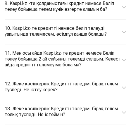
9. Kaspi.kz -те қолданыстағы кредит немесе Бөліп
төлеу бойынша төлем күнін өзгерте аламын ба?
10. Kaspi.kz-те кредитті немесе бөліп төлеуді
уақытында төлемесем, өсімпұл қанша болады?
11. Мен осы айда Kaspi.kz-те кредит немесе Бөліп
төлеу бойынша 2 ай сайынғы төлемді салдым. Келесі
айда кредитті төлемеуіме бола ма?
12. Жеке кәсіпкерлік Кредитті төледім, бірақ төлем
түспеді. Не істеу керек?
13. Жеке кәсіпкерлік Кредитті төледім, бірақ төлем
толық түспеді. Не істеймін?