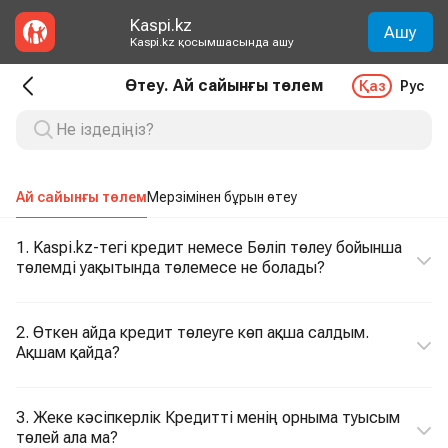
Kaspi.kz
Ашу
Kaspi.kz қосымшасында ашу
Өтеу. Ай сайынғы төлем
Қаз
Рус
Ай сайынғы төлем
Мерзімінен бұрын өтеу
1. Kaspi.kz-тегі кредит немесе Бөліп төлеу бойынша
төлемді уақытында төлемесе не болады?
2. Өткен айда кредит төлеуге көп ақша салдым.
Ақшам қайда?
3. Жеке кәсіпкерлік Кредитті менің орныма туысым
төлей ала ма?