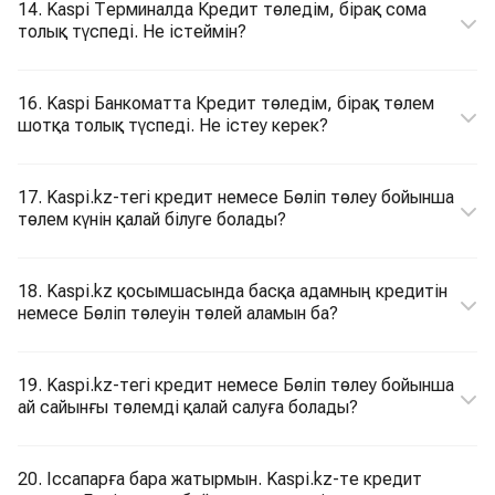
14. Kaspi Терминалда Кредит төледім, бірақ сома
толық түспеді. Не істеймін?
16. Kaspi Банкоматта Кредит төледім, бірақ төлем
шотқа толық түспеді. Не істеу керек?
17. Kaspi.kz-тегі кредит немесе Бөліп төлеу бойынша
төлем күнін қалай білуге болады?
18. Kaspi.kz қосымшасында басқа адамның кредитін
немесе Бөліп төлеуін төлей аламын ба?
19. Kaspi.kz-тегі кредит немесе Бөліп төлеу бойынша
ай сайынғы төлемді қалай салуға болады?
20. Іссапарға бара жатырмын. Kaspi.kz-те кредит