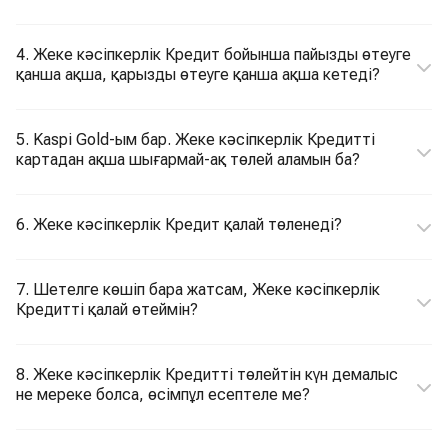
4. Жеке кәсіпкерлік Кредит бойынша пайызды өтеуге
қанша ақша, қарызды өтеуге қанша ақша кетеді?
5. Kaspi Gold-ым бар. Жеке кәсіпкерлік Кредитті
картадан ақша шығармай-ақ төлей аламын ба?
6. Жеке кәсіпкерлік Кредит қалай төленеді?
7. Шетелге көшіп бара жатсам, Жеке кәсіпкерлік
Кредитті қалай өтеймін?
8. Жеке кәсіпкерлік Кредитті төлейтін күн демалыс
не мереке болса, өсімпұл есептеле ме?