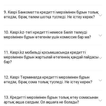
9. Kaspi Банкоматта кредитті мерзімінен бұрын толық
өтедім, бірақ төлем шотқа түспеді. Не істеу керек?
10. Kaspi.kz-тегі кредитті немесе Бөліп төлеуді
мерзімінен бұрын өтегенім үшін комиссия бар ма?
11. Kaspi.kz мобильді қосымшасында кредитті
мерзімінен бұрын жартылай өтегеннің қандай пайдасы
бар?
12. Kaspi Терминалда кредитті мерзімінен бұрын
өтедім, бірақ сома толық түспеді. Не істеу керек?
13. Кредитті мерзімінен бұрын толық өтеу сомасынан
артық ақша салдым. Ол ақшаға не болады?