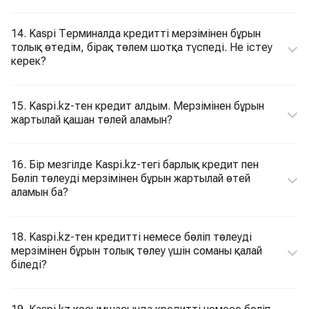
14. Kaspi Терминалда кредитті мерзімінен бұрын
толық өтедім, бірақ төлем шотқа түспеді. Не істеу
керек?
15. Kaspi.kz-тен кредит алдым. Мерзімінен бұрын
жартылай қашан төлей аламын?
16. Бір мезгілде Kaspi.kz-тегі барлық кредит пен
Бөліп төлеуді мерзімінен бұрын жартылай өтей
аламын ба?
18. Kaspi.kz-тен кредитті немесе бөліп төлеуді
мерзімінен бұрын толық төлеу үшін соманы қалай
біледі?