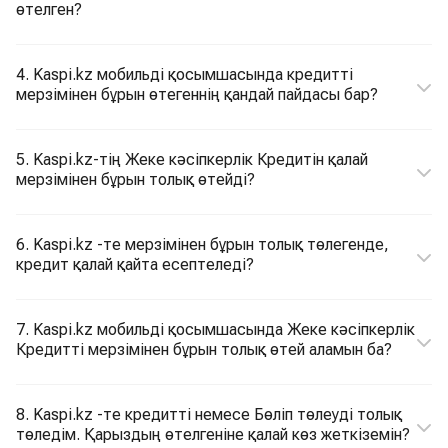
өтелген?
4. Kaspi.kz мобильді қосымшасында кредитті
мерзімінен бұрын өтегеннің қандай пайдасы бар?
5. Kaspi.kz-тің Жеке кәсіпкерлік Кредитін қалай
мерзімінен бұрын толық өтейді?
6. Kaspi.kz -те мерзімінен бұрын толық төлегенде,
кредит қалай қайта есептеледі?
7. Kaspi.kz мобильді қосымшасында Жеке кәсіпкерлік
Кредитті мерзімінен бұрын толық өтей аламын ба?
8. Kaspi.kz -те кредитті немесе Бөліп төлеуді толық
төледім. Қарыздың өтелгеніне қалай көз жеткіземін?