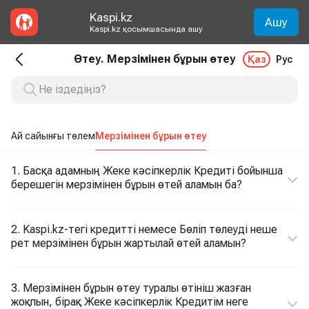
Kaspi.kz
Ашу
Kaspi.kz қосымшасында ашу
Өтеу. Мерзімінен бұрын өтеу
Қаз
Рус
Ай сайынғы төлем
Мерзімінен бұрын өтеу
1. Басқа адамның Жеке кәсіпкерлік Кредиті бойынша
берешегін мерзімінен бұрын өтей аламын ба?
2. Kaspi.kz-тегі кредитті немесе Бөліп төлеуді неше
рет мерзімінен бұрын жартылай өтей аламын?
3. Мерзімінен бұрын өтеу туралы өтініш жазған
жоқпын, бірақ Жеке кәсіпкерлік Кредитім неге