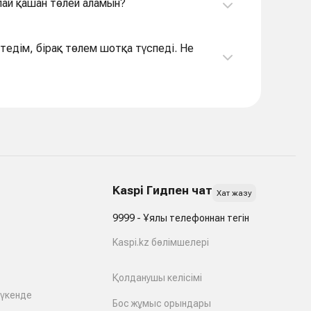
лай қашан төлей аламын?
тедім, бірақ төлем шотқа түспеді. Не
Kaspi Гидпен чат
Хат жазу
9999 - Ұялы телефоннан тегін
Kaspi.kz бөлімшелері
Қолданушы келісімі
дүкенде
Бос жұмыс орындары