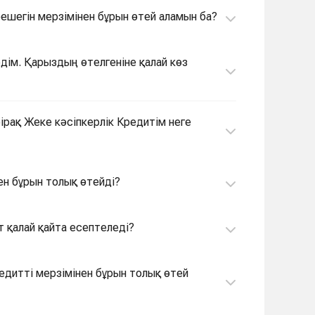
ешегін мерзімінен бұрын өтей аламын ба?
едім. Қарыздың өтелгеніне қалай көз
бірақ Жеке кәсіпкерлік Кредитім неге
нен бұрын толық өтейді?
т қалай қайта есептеледі?