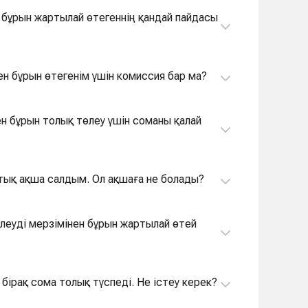
 бұрын жартылай өтегеннің қандай пайдасы
нен бұрын өтегенім үшін комиссия бар ма?
еу үшін соманы қалай
ртық ақша салдым. Ол ақшаға не болады?
бірақ сома толық түспеді. Не істеу керек?