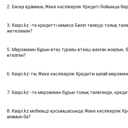
2. Басқа адамның Жеке кәсіпкерлік Кредиті бойынша бер
3. Kaspi.kz -те кредитті немесе Бөліп төлеуді толық төл
жеткіземін?
5. Мерзімінен бұрын өтеу туралы өтініш жазған жоқпын, 
өтелген?
6. Kaspi.kz-тің Жеке кәсіпкерлік Кредитін қалай мерзімі
7. Kaspi.kz -те мерзімінен бұрын толық төлегенде, креди
8. Kaspi.kz мобильді қосымшасында Жеке кәсіпкерлік Кредитті мерзімінен бұрын толық өтей
аламын ба?