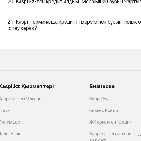
20. Kaspi.kz-тен кредит алдым. Мерзімінен бұрын жарты
21. Kaspi Терминалда кредитті мерзімінен бұрын толық ө
істеу керек?
Kaspi.kz Қызметтері
Бизнеске
Kaspi.kz-тегі Магазин
Kaspi Pay
Travel
Бизнес Кредит
Төлемдер
ЖК арналған Кредит
Жеке Банк
Kaspi.kz-тегі интернет-
зат сату