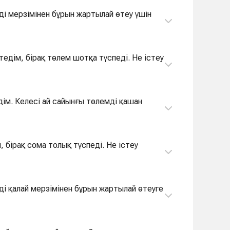
ді мерзімінен бұрын жартылай өтеу үшін
тедім, бірақ төлем шотқа түспеді. Не істеу
дім. Келесі ай сайынғы төлемді қашан
 бірақ сома толық түспеді. Не істеу
ді қалай мерзімінен бұрын жартылай өтеуге