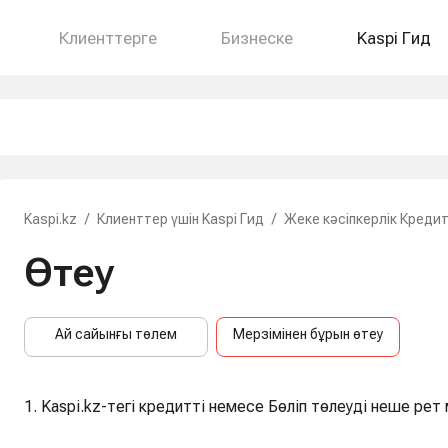
Клиенттерге
Бизнеске
Kaspi Гид
Kaspi.kz
/
Клиенттер үшін Kaspi Гид
/
Жеке кәсіпкерлік Креди
Өтеу
Ай сайынғы төлем
Мерзімінен бұрын өтеу
1. Kaspi.kz-тегі кредитті немесе Бөліп төлеуді неше ре