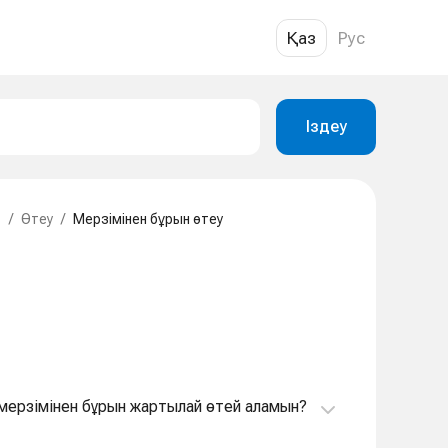
Қаз
Рус
Іздеу
т
/
Өтеу
/
Мерзімінен бұрын өтеу
т мерзімінен бұрын жартылай өтей аламын?