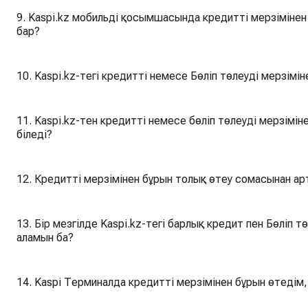
9. Kaspi.kz мобильді қосымшасында кредитті мерзімінен
бар?
10. Kaspi.kz-тегі кредитті немесе Бөліп төлеуді мерзімі
11. Kaspi.kz-тен кредитті немесе бөліп төлеуді мерзімінен бұрын толық төл
біледі?
12. Кредитті мерзімінен бұрын толық өтеу сомасынан а
13. Бір мезгілде Kaspi.kz-тегі барлық кредит пен Бөліп төлеуді мерзімінен бұрын жартылай өтей
аламын ба?
14. Kaspi Терминалда кредитті мерзімінен бұрын өтедім, 