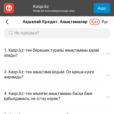
Kaspi.kz
Ашу
Kaspi.kz қосымшасында ашу
Ақшалай Кредит. Анықтамалар
Қаз
Рус
1. Kaspi.kz-тен берешек туралы анықтаманы қалай
алады?
3. Kaspi.kz-тен анықтама алдым. Ол қанша күнге
жарамды?
4. Kaspi.kz-тен алынған анықтаманы басқа банк
қабылдамаса, не істеу керек?