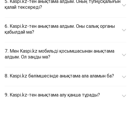
5. Kaspi.kz-тен анықтама алдым. Оның түпнұсқалығын
қалай тексереді?
6. Kaspi.kz-тен анықтама алдым. Оны салық органы
қабылдай ма?
7. Мен Kaspi.kz мобильді қосымшасынан анықтама
алдым. Ол заңды ма?
8. Kaspi.kz бөлімшесінде анықтама ала аламын ба?
9. Kaspi.kz-тен анықтама алу қанша тұрады?