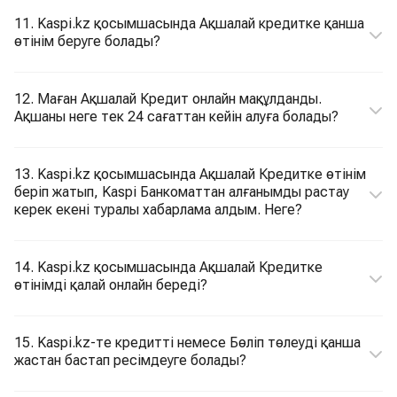
11. Kaspi.kz қосымшасында Ақшалай кредитке қанша
өтінім беруге болады?
12. Маған Ақшалай Кредит онлайн мақұлданды.
Ақшаны неге тек 24 сағаттан кейін алуға болады?
13. Kaspi.kz қосымшасында Ақшалай Кредитке өтінім
беріп жатып, Kaspi Банкоматтан алғанымды растау
керек екені туралы хабарлама алдым. Неге?
14. Kaspi.kz қосымшасында Ақшалай Кредитке
өтінімді қалай онлайн береді?
15. Kaspi.kz-те кредитті немесе Бөліп төлеуді қанша
жастан бастап ресімдеуге болады?