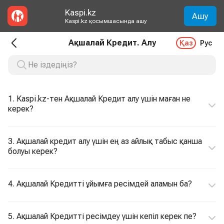
Kaspi.kz
Ашу
Kaspi.kz қосымшасында ашу
Ақшалай Кредит. Алу
Қаз
Рус
1. Kaspi.kz-тен Ақшалай Кредит алу үшін маған не
керек?
3. Ақшалай кредит алу үшін ең аз айлық табыс қанша
болуы керек?
4. Ақшалай Кредитті ұйымға ресімдей аламын ба?
5. Ақшалай Кредитті ресімдеу үшін кепіл керек пе?