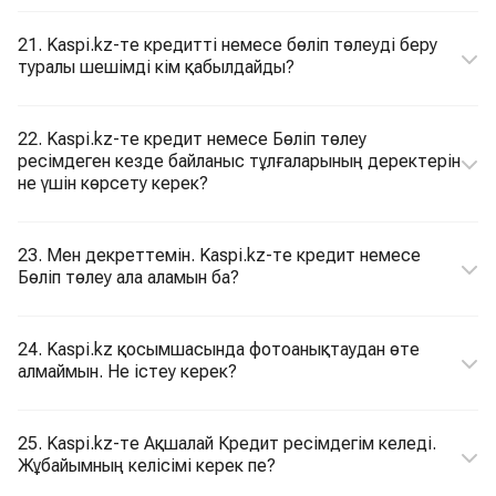
21. Kaspi.kz-те кредитті немесе бөліп төлеуді беру
туралы шешімді кім қабылдайды?
22. Kaspi.kz-те кредит немесе Бөліп төлеу
ресімдеген кезде байланыс тұлғаларының деректерін
не үшін көрсету керек?
23. Мен декреттемін. Kaspi.kz-те кредит немесе
Бөліп төлеу ала аламын ба?
24. Kaspi.kz қосымшаcында фотоанықтаудан өте
алмаймын. Не істеу керек?
25. Kaspi.kz-те Ақшалай Кредит ресімдегім келеді.
Жұбайымның келісімі керек пе?