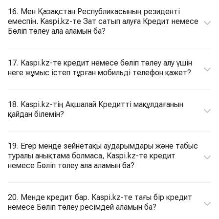
16. Мен Қазақстан Республикасының резиденті
емеспін. Kaspi.kz-те Зат сатып алуға Кредит немесе
Бөліп төлеу ала аламын ба?
17. Kaspi.kz-те кредит немесе бөліп төлеу алу үшін
неге жұмыс істеп тұрған мобильді телефон қажет?
18. Kaspi.kz-тің Ақшалай Кредитті мақұлдағанын
қайдан білемін?
19. Егер менде зейнетақы аударымдары және табыс
туралы анықтама болмаса, Kaspi.kz-те кредит
немесе Бөліп төлеу ала аламын ба?
20. Менде кредит бар. Kaspi.kz-те тағы бір кредит
немесе Бөліп төлеу ресімдей аламын ба?