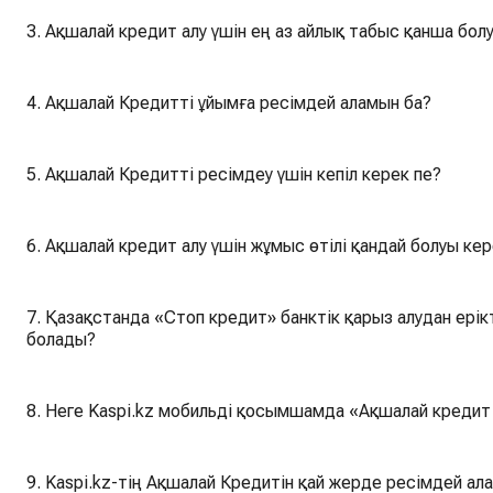
3. Ақшалай кредит алу үшін ең аз айлық табыс қанша бол
4. Ақшалай Кредитті ұйымға ресімдей аламын ба?
5. Ақшалай Кредитті ресімдеу үшін кепіл керек пе?
6. Ақшалай кредит алу үшін жұмыс өтілі қандай болуы ке
7. Қазақстанда «Стоп кредит» банктік қарыз алудан ерікті түрде бас тартуды қалай өшіруге
болады?
8. Неге Kaspi.kz мобильді қосымшамда «Ақшалай кредит
9. Kaspi.kz-тің Ақшалай Кредитін қай жерде ресімдей ал