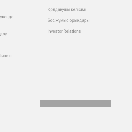
Қолданушы келісімі
дүкенде
Бос жұмыс орындары
Investor Relations
лдау
бинеті