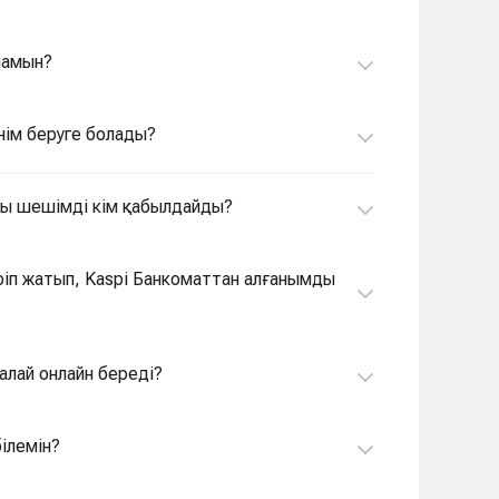
ламын?
нім беруге болады?
алы шешімді кім қабылдайды?
ріп жатып, Kaspi Банкоматтан алғанымды
алай онлайн береді?
білемін?