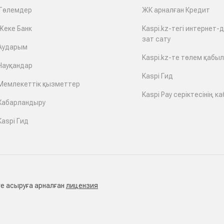
Төлемдер
ЖК арналған Кредит
Жеке Банк
Kaspi.kz-тегі интернет-
зат сату
Аударым
Kaspi.kz-те төлем қабы
Науқандар
Kaspi Гид
Мемлекеттік қызметтер
Kaspi Pay серіктесінің ка
Хабарландыру
Kaspi Гид
е асыруға арналған
лицензия