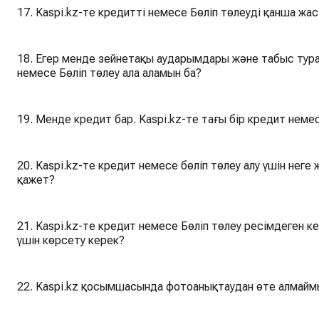
17. Kaspi.kz-те кредитті немесе Бөліп төлеуді қанша жа
18. Егер менде зейнетақы аударымдары және табыс тура
немесе Бөліп төлеу ала аламын ба?
19. Менде кредит бар. Kaspi.kz-те тағы бір кредит неме
20. Kaspi.kz-те кредит немесе бөліп төлеу алу үшін неге жұмыс істеп тұрған мобильді телефон
қажет?
21. Kaspi.kz-те кредит немесе Бөліп төлеу ресімдеген 
үшін көрсету керек?
22. Kaspi.kz қосымшаcында фотоанықтаудан өте алмаймы