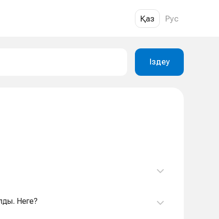
Қаз
Рус
Іздеу
лды. Неге?