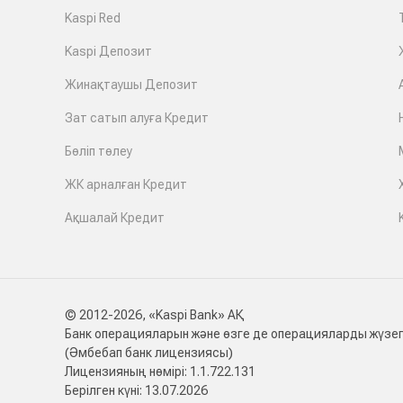
Kaspi Red
Kaspi Депозит
Жинақтаушы Депозит
Зат сатып алуға Кредит
Бөліп төлеу
ЖК арналған Кредит
Ақшалай Кредит
© 2012-2026, «Kaspi Bank» АҚ
Банк операцияларын және өзге де операцияларды жүзег
(Әмбебап банк лицензиясы)
Лицензияның нөмірі: 1.1.722.131
Берілген күні: 13.07.2026