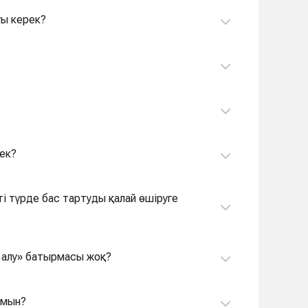
уы керек?
рек?
 алу» батырмасы жоқ?
амын?