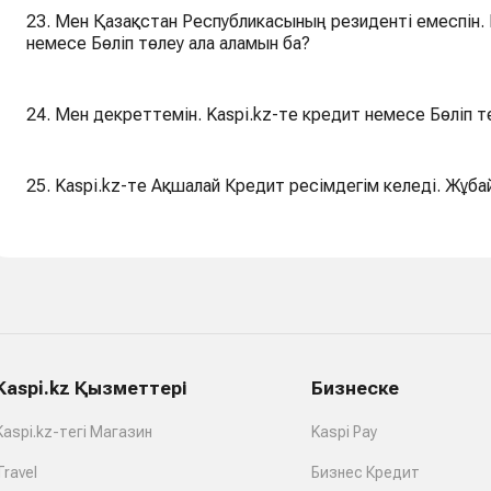
23. Мен Қазақстан Республикасының резиденті емеспін. Kaspi.kz-те Зат сатып алуға Кредит
немесе Бөліп төлеу ала аламын ба?
24. Мен декреттемін. Kaspi.kz-те кредит немесе Бөліп т
25. Kaspi.kz-те Ақшалай Кредит ресімдегім келеді. Жұба
Kaspi.kz Қызметтері
Бизнеске
Kaspi.kz-тегі Магазин
Kaspi Pay
Travel
Бизнес Кредит