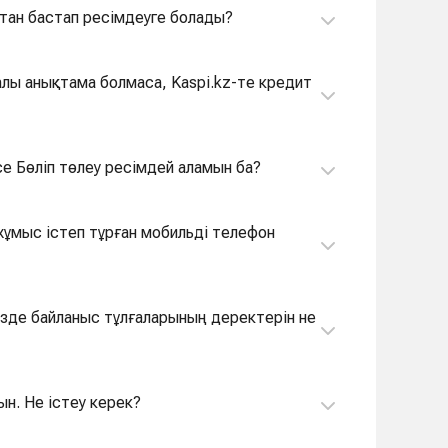
стан бастап ресімдеуге болады?
лы анықтама болмаса, Kaspi.kz-те кредит
се Бөліп төлеу ресімдей аламын ба?
кезде байланыс тұлғаларының деректерін не
н. Не істеу керек?