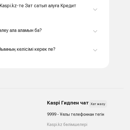
өлеу ала аламын ба?
йымның келісімі керек пе?
Kaspi Гидпен чат
Хат жазу
9999 - Ұялы телефоннан тегін
Kaspi.kz бөлімшелері