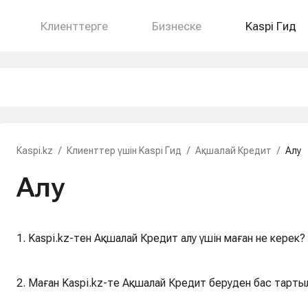
Клиенттерге
Бизнеске
Kaspi Гид
Kaspi.kz
/
Клиенттер үшін Kaspi Гид
/
Ақшалай Кредит
/
Алу
Алу
1. Kaspi.kz-тен Ақшалай Кредит алу үшін маған не керек?
2. Маған Kaspi.kz-те Ақшалай Кредит беруден бас тарты