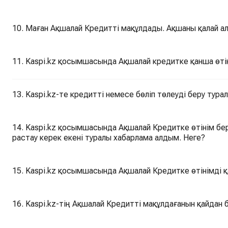
10. Маған Ақшалай Кредитті мақұлдады. Ақшаны қалай а
11. Kaspi.kz қосымшасында Ақшалай кредитке қанша өті
13. Kaspi.kz-те кредитті немесе бөліп төлеуді беру тур
14. Kaspi.kz қосымшасында Ақшалай Кредитке өтінім бе
растау керек екені туралы хабарлама алдым. Неге?
15. Kaspi.kz қосымшасында Ақшалай Кредитке өтінімді қ
16. Kaspi.kz-тің Ақшалай Кредитті мақұлдағанын қайдан 