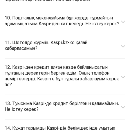
10. Пошталық мекенжайыма бұл жерде тұрмайтын
адамның атына Kaspi-ден хат келеді. Не істеу керек?
11. Шетелде жүрмін. Kaspi.kz-ке қалай
хабарласамын?
12. Kaspi-ден кредит алған кезде байланысатын
тұлғаның деректерін берген едім. Оның телефон
нөмірі өзгерді. Kaspi-ге бұл туралы хабарлауым керек
пе?
13. Туысыма Kaspi-де кредит берілгенін қаламаймын.
Не істеу керек?
14. Құжаттарымды Kaspi-дің бөлімшесінде ұмытып