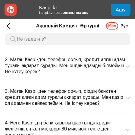
Kaspi.kz
Ашу
Kaspi.kz қосымшасында ашу
Ақшалай Кредит. Әртүрлі
Қаз
Рус
2. Маған Kaspi-ден телефон соғып, кредит алған адам
туралы ақпарат сұрады. Мен ондай адамды білмеймін.
Не істеу керек?
3. Маған Kaspi-ден телефон соғып, сіздің банктен
кредит алған адам туралы ақпарат сұрады. Мен қазір
ол адаммен сөйлеспеймін. Не істеу керек?
4. Неге Kaspi-дің банк қарызы шартында кредит
желісінің ең көп мөлшері 30 миллион теңге деп
көрсетілген?