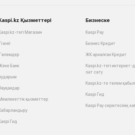
Kaspi.kz Қызметтері
Бизнеске
Kaspi.kz-тегі Магазин
Kaspi Pay
Travel
Бизнес Кредит
Төлемдер
ЖК арналған Кредит
Жеке Банк
Kaspi.kz-тегі интернет-
зат сату
Аударым
Kaspi.kz-те төлем қабы
Науқандар
Kaspi Гид
Мемлекеттік қызметтер
Kaspi Pay серіктесінің ка
Хабарландыру
Kaspi Гид