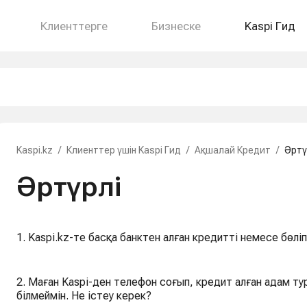
Клиенттерге
Бизнеске
Kaspi Гид
Kaspi.kz
/
Клиенттер үшін Kaspi Гид
/
Ақшалай Кредит
/
Әртү
Әртүрлі
1. Kaspi.kz-те басқа банктен алған кредитті немесе бөл
2. Маған Kaspi-ден телефон соғып, кредит алған адам т
білмеймін. Не істеу керек?