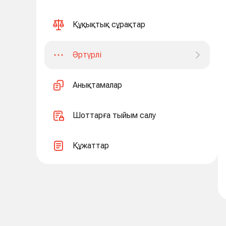
Құқықтық сұрақтар
Әртүрлі
Анықтамалар
Шоттарға тыйым салу
Құжаттар