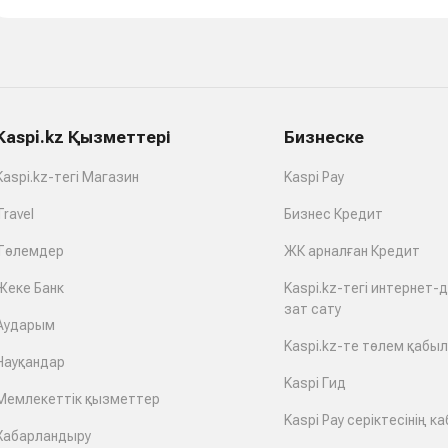
Kaspi.kz Қызметтері
Бизнеске
Kaspi.kz-тегі Магазин
Kaspi Pay
Travel
Бизнес Кредит
Төлемдер
ЖК арналған Кредит
Жеке Банк
Kaspi.kz-тегі интернет-
зат сату
Аударым
Kaspi.kz-те төлем қабы
Науқандар
Kaspi Гид
Мемлекеттік қызметтер
Kaspi Pay серіктесінің ка
Хабарландыру