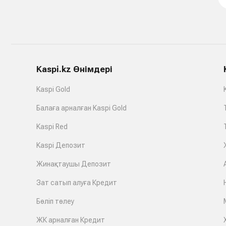
Kaspi.kz Өнімдері
Kaspi Gold
Балаға арналған Kaspi Gold
Kaspi Red
Kaspi Депозит
Жинақтаушы Депозит
Зат сатып алуға Кредит
Бөліп төлеу
ЖК арналған Кредит