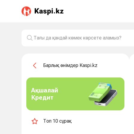
Барлық өнімдер Kaspi.kz
Ақшалай
Кредит
Топ 10 сұрақ