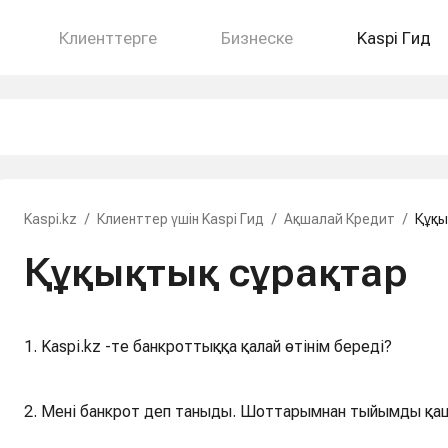
Клиенттерге
Бизнеске
Kaspi Гид
Kaspi.kz
/
Клиенттер үшін Kaspi Гид
/
Ақшалай Кредит
/
Құқы
Құқықтық сұрақтар
1. Kaspi.kz -те банкроттыққа қалай өтінім береді?
2. Мені банкрот деп таныды. Шоттарымнан тыйымды қа