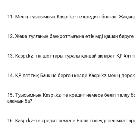
11. Менің туысымның Kaspi.kz-те кредиті болған. Жақын
12. Жеке тұлғаның банкроттығына өтінімді қашан беруге
13. Kaspi.kz-тің шоттары туралы қандай ақпарат ҚР Ұлтт
14. ҚР Ұлттық Банкіне берген кезде Kaspi.kz менің дере
15. Туысымның Kaspi.kz-те кредит немесе бөліп төлеу б
аламын ба?
16. Kaspi.kz-те кредит немесе Бөліп төлеуді сенімхат а