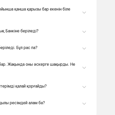
ойынша қанша қарызы бар екенін біле
ық Банкіне беріледі?
ріледі. Бұл рас па?
 бар. Жақында оны әскерге шақырды. Не
ктерімді қалай қорғайды?
рқылы ресімдей алам ба?