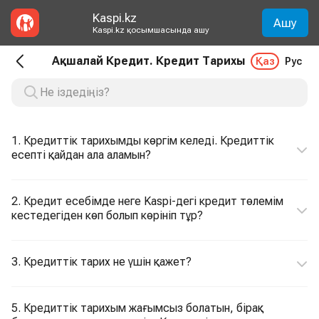
Kaspi.kz
Ашу
Kaspi.kz қосымшасында ашу
Ақшалай Кредит. Кредит Тарихы
Қаз
Рус
1. Кредиттік тарихымды көргім келеді. Кредиттік
есепті қайдан ала аламын?
2. Кредит есебімде неге Kaspi-дегі кредит төлемім
кестедегіден көп болып көрініп тұр?
3. Кредиттік тарих не үшін қажет?
5. Кредиттік тарихым жағымсыз болатын, бірақ