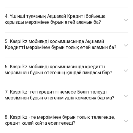
4. Үшінші тұлғаның Ақшалай Кредиті бойынша
қарызды мерзімінен бұрын өтей аламын ба?
5. Kaspi.kz мобильді қосымшасында Ақшалай
Кредитті мерзімінен бұрын толық өтей аламын ба?
6. Kaspi.kz мобильді қосымшасында кредитті
мерзімінен бұрын өтегеннің қандай пайдасы бар?
7. Kaspi.kz-тегі кредитті немесе Бөліп төлеуді
мерзімінен бұрын өтегенім үшін комиссия бар ма?
8. Kaspi.kz -те мерзімінен бұрын толық төлегенде,
кредит қалай қайта есептеледі?