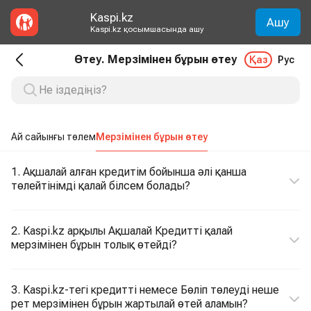
Kaspi.kz
Ашу
Kaspi.kz қосымшасында ашу
Өтеу. Мерзімінен бұрын өтеу
Қаз
Рус
Ай сайынғы төлем
Мерзімінен бұрын өтеу
1. Ақшалай алған кредитім бойынша әлі қанша
төлейтінімді қалай білсем болады?
2. Kaspi.kz арқылы Ақшалай Кредитті қалай
мерзімінен бұрын толық өтейді?
3. Kaspi.kz-тегі кредитті немесе Бөліп төлеуді неше
рет мерзімінен бұрын жартылай өтей аламын?