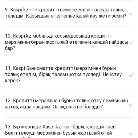
9. Kaspi.kz -те кредитті немесе Бөліп төлеуді толық
төледім. Қарыздың өтелгеніне қалай көз жеткіземін?
10. Kaspi.kz мобильді қосымшасында кредитті
мерзімінен бұрын жартылай өтегеннің қандай пайдасы
бар?
11. Kaspi Банкоматта кредитті мерзімінен бұрын
толық өтедім, бірақ төлем шотқа түспеді. Не істеу
керек?
12. Кредитті мерзімінен бұрын толық өтеу сомасынан
артық ақша салдым. Ол ақшаға не болады?
13. Бір мезгілде Kaspi.kz-тегі барлық кредит пен
Бөліп төлеуді мерзімінен бұрын жартылай өтей