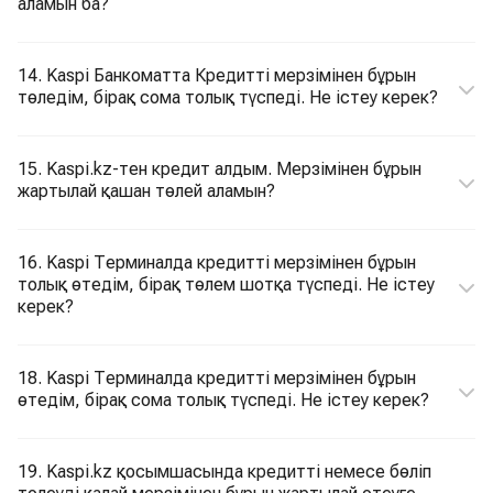
аламын ба?
14. Kaspi Банкоматта Кредитті мерзімінен бұрын
төледім, бірақ сома толық түспеді. Не істеу керек?
15. Kaspi.kz-тен кредит алдым. Мерзімінен бұрын
жартылай қашан төлей аламын?
16. Kaspi Терминалда кредитті мерзімінен бұрын
толық өтедім, бірақ төлем шотқа түспеді. Не істеу
керек?
18. Kaspi Терминалда кредитті мерзімінен бұрын
өтедім, бірақ сома толық түспеді. Не істеу керек?
19. Kaspi.kz қосымшасында кредитті немесе бөліп