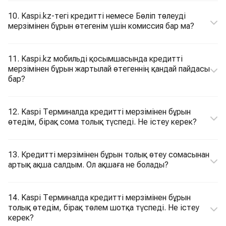
10. Kaspi.kz-тегі кредитті немесе Бөліп төлеуді
мерзімінен бұрын өтегенім үшін комиссия бар ма?
11. Kaspi.kz мобильді қосымшасында кредитті
мерзімінен бұрын жартылай өтегеннің қандай пайдасы
бар?
12. Kaspi Терминалда кредитті мерзімінен бұрын
өтедім, бірақ сома толық түспеді. Не істеу керек?
13. Кредитті мерзімінен бұрын толық өтеу сомасынан
артық ақша салдым. Ол ақшаға не болады?
14. Kaspi Терминалда кредитті мерзімінен бұрын
толық өтедім, бірақ төлем шотқа түспеді. Не істеу
керек?