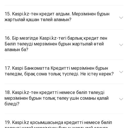
15. Kaspi.kz-тен кредит алдым. Мерзімінен бұрын
жартылай қашан төлей аламын?
16. Бір мезгілде Kaspi.kz-тегі барлық кредит пен
Бөліп төлеуді мерзімінен бұрын жартылай өтей
аламын ба?
17. Kaspi Банкоматта Кредитті мерзімінен бұрын
төледім, бірақ сома толық түспеді. Не істеу керек?
18. Kaspi.kz-тен кредитті немесе бөліп төлеуді
мерзімінен бұрын толық төлеу үшін соманы қалай
біледі?
19. Kaspi.kz қосымшасында кредитті немесе бөліп