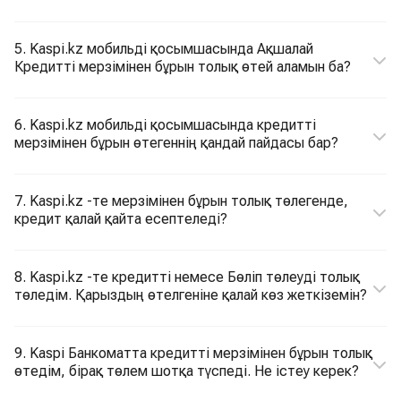
5. Kaspi.kz мобильді қосымшасында Ақшалай
Кредитті мерзімінен бұрын толық өтей аламын ба?
6. Kaspi.kz мобильді қосымшасында кредитті
мерзімінен бұрын өтегеннің қандай пайдасы бар?
7. Kaspi.kz -те мерзімінен бұрын толық төлегенде,
кредит қалай қайта есептеледі?
8. Kaspi.kz -те кредитті немесе Бөліп төлеуді толық
төледім. Қарыздың өтелгеніне қалай көз жеткіземін?
9. Kaspi Банкоматта кредитті мерзімінен бұрын толық
өтедім, бірақ төлем шотқа түспеді. Не істеу керек?