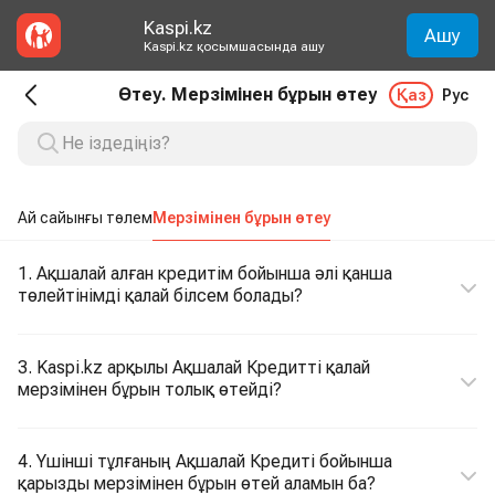
Kaspi.kz
Ашу
Kaspi.kz қосымшасында ашу
Өтеу. Мерзімінен бұрын өтеу
Қаз
Рус
Ай сайынғы төлем
Мерзімінен бұрын өтеу
1. Ақшалай алған кредитім бойынша әлі қанша
төлейтінімді қалай білсем болады?
3. Kaspi.kz арқылы Ақшалай Кредитті қалай
мерзімінен бұрын толық өтейді?
4. Үшінші тұлғаның Ақшалай Кредиті бойынша
қарызды мерзімінен бұрын өтей аламын ба?