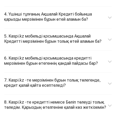
4. Үшінші тұлғаның Ақшалай Кредиті бойынша
қарызды мерзімінен бұрын өтей аламын ба?
5. Kaspi.kz мобильді қосымшасында Ақшалай
Кредитті мерзімінен бұрын толық өтей аламын ба?
6. Kaspi.kz мобильді қосымшасында кредитті
мерзімінен бұрын өтегеннің қандай пайдасы бар?
7. Kaspi.kz -те мерзімінен бұрын толық төлегенде,
кредит қалай қайта есептеледі?
8. Kaspi.kz -те кредитті немесе Бөліп төлеуді толық
төледім. Қарыздың өтелгеніне қалай көз жеткіземін?