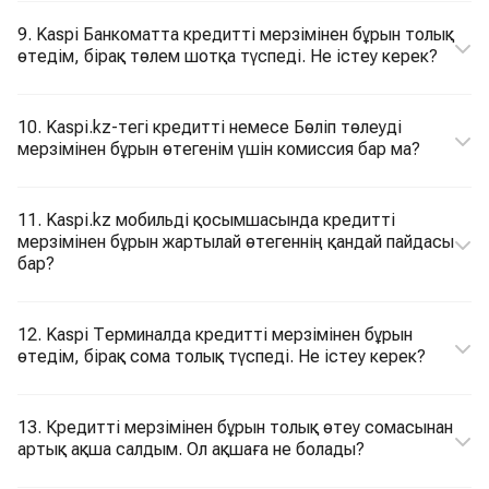
9. Kaspi Банкоматта кредитті мерзімінен бұрын толық
өтедім, бірақ төлем шотқа түспеді. Не істеу керек?
10. Kaspi.kz-тегі кредитті немесе Бөліп төлеуді
мерзімінен бұрын өтегенім үшін комиссия бар ма?
11. Kaspi.kz мобильді қосымшасында кредитті
мерзімінен бұрын жартылай өтегеннің қандай пайдасы
бар?
12. Kaspi Терминалда кредитті мерзімінен бұрын
өтедім, бірақ сома толық түспеді. Не істеу керек?
13. Кредитті мерзімінен бұрын толық өтеу сомасынан
артық ақша салдым. Ол ақшаға не болады?