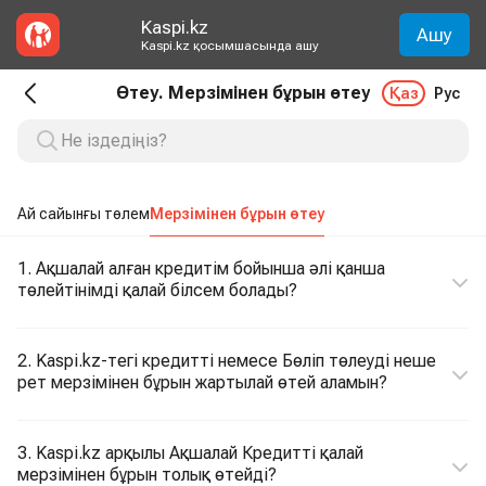
Kaspi.kz
Ашу
Kaspi.kz қосымшасында ашу
Өтеу. Мерзімінен бұрын өтеу
Қаз
Рус
Ай сайынғы төлем
Мерзімінен бұрын өтеу
1. Ақшалай алған кредитім бойынша әлі қанша
төлейтінімді қалай білсем болады?
2. Kaspi.kz-тегі кредитті немесе Бөліп төлеуді неше
рет мерзімінен бұрын жартылай өтей аламын?
3. Kaspi.kz арқылы Ақшалай Кредитті қалай
мерзімінен бұрын толық өтейді?