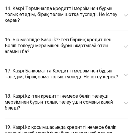
14. Kaspi Терминалда кредитті мерзімінен бұрын
толық өтедім, бірақ төлем шотқа түспеді. Не істеу
керек?
16. Бір мезгілде Kaspi.kz-тегі барлық кредит пен
Бөліп төлеуді мерзімінен бұрын жартылай өтей
аламын ба?
17. Kaspi Банкоматта Кредитті мерзімінен бұрын
төледім, бірақ сома толық түспеді. Не істеу керек?
18. Kaspi.kz-тен кредитті немесе бөліп төлеуді
мерзімінен бұрын толық төлеу үшін соманы қалай
біледі?
19. Kaspi.kz қосымшасында кредитті немесе бөліп