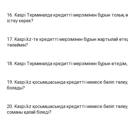
16. Kaspi Терминалда кредитті мерзімінен бұрын толық ө
істеу керек?
17. Kaspi.kz-те кредитті мерзімінен бұрын жартылай өте
төлеймін?
18. Kaspi Терминалда кредитті мерзімінен бұрын өтедім, 
19. Kaspi.kz қосымшасында кредитті немесе бөліп төлеу
болады?
20. Kaspi.kz қосымшасында кредитті немесе бөліп төлеу
соманы қалай біледі?