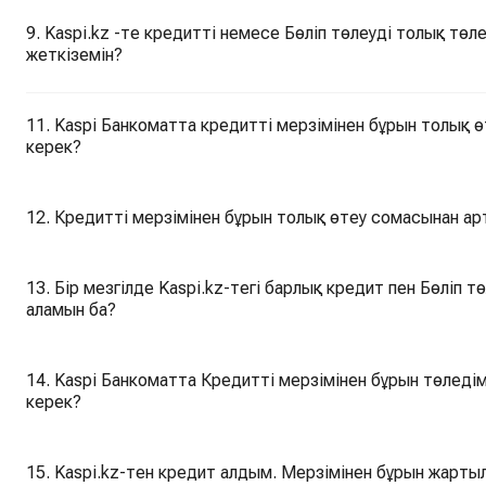
9. Kaspi.kz -те кредитті немесе Бөліп төлеуді толық төл
жеткіземін?
11. Kaspi Банкоматта кредитті мерзімінен бұрын толық ө
керек?
12. Кредитті мерзімінен бұрын толық өтеу сомасынан а
13. Бір мезгілде Kaspi.kz-тегі барлық кредит пен Бөліп төлеуді мерзімінен бұрын жартылай өтей
аламын ба?
14. Kaspi Банкоматта Кредитті мерзімінен бұрын төледім,
керек?
15. Kaspi.kz-тен кредит алдым. Мерзімінен бұрын жарты