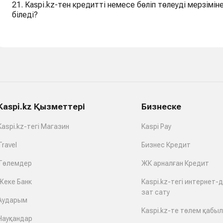
21. Kaspi.kz-тен кредитті немесе бөліп төлеуді мерзімінен бұрын толық төл
біледі?
Kaspi.kz Қызметтері
Бизнеске
Kaspi.kz-тегі Магазин
Kaspi Pay
Travel
Бизнес Кредит
Төлемдер
ЖК арналған Кредит
Жеке Банк
Kaspi.kz-тегі интернет-
зат сату
Аударым
Kaspi.kz-те төлем қабы
Науқандар