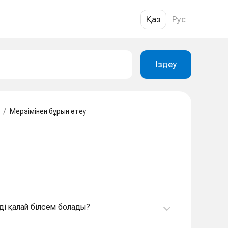
Қаз
Рус
Іздеу
/
Мерзімінен бұрын өтеу
ді қалай білсем болады?