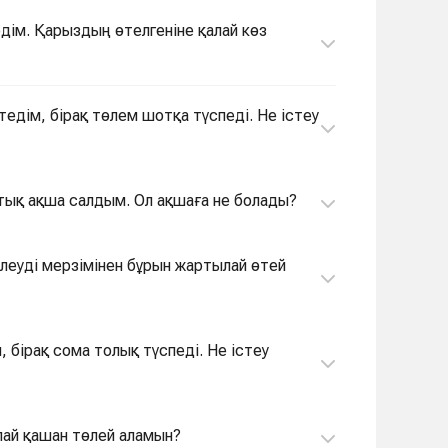
едім. Қарыздың өтелгеніне қалай көз
тедім, бірақ төлем шотқа түспеді. Не істеу
ртық ақша салдым. Ол ақшаға не болады?
 бірақ сома толық түспеді. Не істеу
лай қашан төлей аламын?