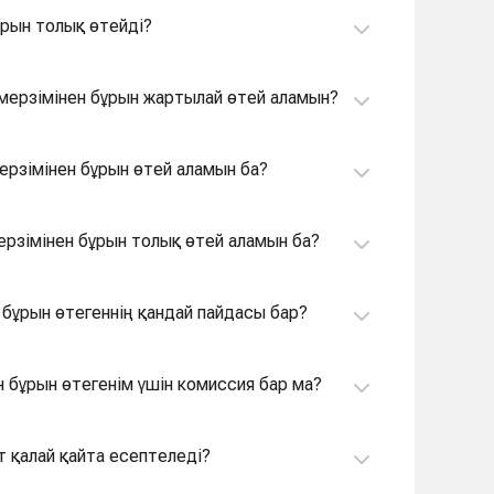
ұрын толық өтейді?
т мерзімінен бұрын жартылай өтей аламын?
ерзімінен бұрын өтей аламын ба?
ерзімінен бұрын толық өтей аламын ба?
 бұрын өтегеннің қандай пайдасы бар?
ен бұрын өтегенім үшін комиссия бар ма?
т қалай қайта есептеледі?