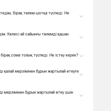
тедім, бірақ төлем шотқа түспеді. Не
дім. Келесі ай сайынғы төлемді қашан
бірақ сома толық түспеді. Не істеу керек?
ді қалай мерзімінен бұрын жартылай өтеуге
ді мерзімінен бұрын жартылай өтеу үшін