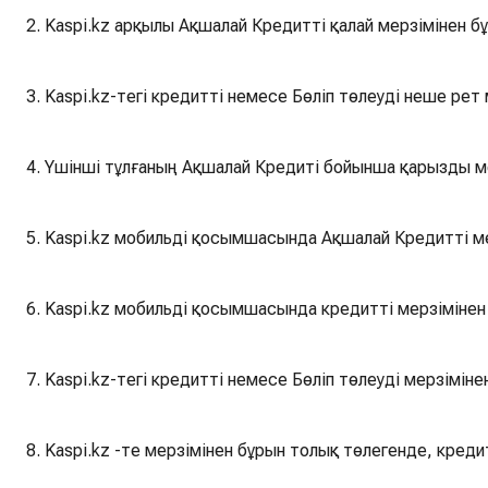
2. Kaspi.kz арқылы Ақшалай Кредитті қалай мерзімінен б
3. Kaspi.kz-тегі кредитті немесе Бөліп төлеуді неше ре
4. Үшінші тұлғаның Ақшалай Кредиті бойынша қарызды м
5. Kaspi.kz мобильді қосымшасында Ақшалай Кредитті м
6. Kaspi.kz мобильді қосымшасында кредитті мерзімінен
7. Kaspi.kz-тегі кредитті немесе Бөліп төлеуді мерзімін
8. Kaspi.kz -те мерзімінен бұрын толық төлегенде, креди