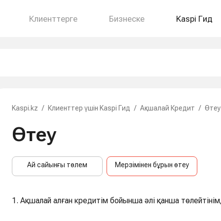
Клиенттерге
Бизнеске
Kaspi Гид
Kaspi.kz
/
Клиенттер үшін Kaspi Гид
/
Ақшалай Кредит
/
Өтеу
Өтеу
Ай сайынғы төлем
Мерзімінен бұрын өтеу
1. Ақшалай алған кредитім бойынша әлі қанша төлейтінім