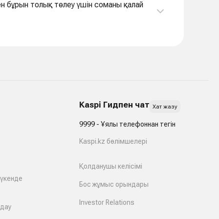
еу үшін соманы қалай
Kaspi Гидпен чат
Хат жазу
9999 - Ұялы телефоннан тегін
Kaspi.kz бөлімшелері
Қолданушы келісімі
дүкенде
Бос жұмыс орындары
Investor Relations
лдау