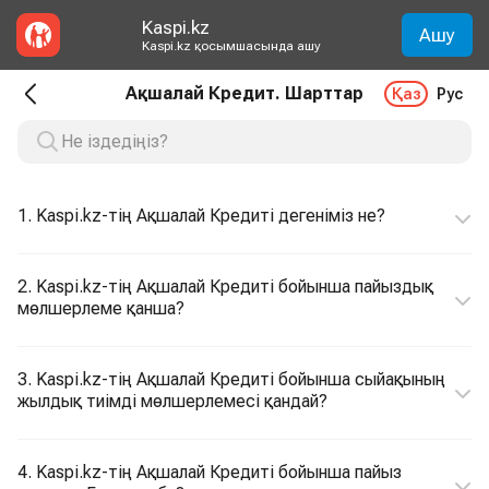
Kaspi.kz
Ашу
Kaspi.kz қосымшасында ашу
Ақшалай Кредит. Шарттар
Қаз
Рус
1. Kaspi.kz-тің Ақшалай Кредиті дегеніміз не?
2. Kaspi.kz-тің Ақшалай Кредиті бойынша пайыздық
мөлшерлеме қанша?
3. Kaspi.kz-тің Ақшалай Кредиті бойынша сыйақының
жылдық тиімді мөлшерлемесі қандай?
4. Kaspi.kz-тің Ақшалай Кредиті бойынша пайыз