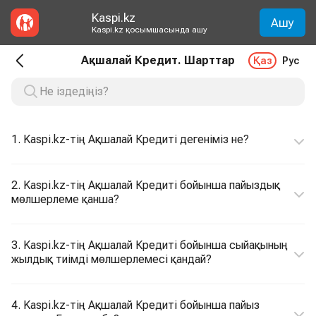
Kaspi.kz
Ашу
Kaspi.kz қосымшасында ашу
Ақшалай Кредит. Шарттар
Қаз
Рус
1. Kaspi.kz-тің Ақшалай Кредиті дегеніміз не?
2. Kaspi.kz-тің Ақшалай Кредиті бойынша пайыздық
мөлшерлеме қанша?
3. Kaspi.kz-тің Ақшалай Кредиті бойынша сыйақының
жылдық тиімді мөлшерлемесі қандай?
4. Kaspi.kz-тің Ақшалай Кредиті бойынша пайыз