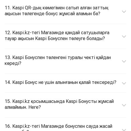
11. Kaspi QR-дың көмегімен сатып алған заттың
ақысын төлегенде бонус жұмсай аламын ба?
12. Kaspi.kz-тегі Магазинде қандай сатушыларға
тауар ақысын Kaspi Бонуспен төлеуге болады?
13. Kaspi Бонуспен төленгені туралы чекті қайдан
көреді?
14. Kaspi Бонус не үшін алынғанын қалай тексереді?
15. Kaspi.kz қосымшасында Kaspi Бонусты жұмсай
алмаймын. Неге?
16. Kaspi.kz-тегі Магазинде бонуспен сауда жасай