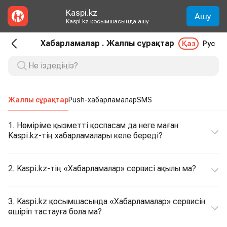
Kaspi.kz
Ашу
Kaspi.kz қосымшасында ашу
Хабарламалар . Жалпы сұрақтар
Қаз
Рус
Жалпы сұрақтар
Push-хабарламалар
SMS
1. Нөміріме қызметті қоспасам да неге маған
Kaspi.kz-тің хабарламалары келе береді?
2. Kaspi.kz-тің «Хабарламалар» сервисі ақылы ма?
3. Kaspi.kz қосымшасында «Хабарламалар» сервисін
өшіріп тастауға бола ма?