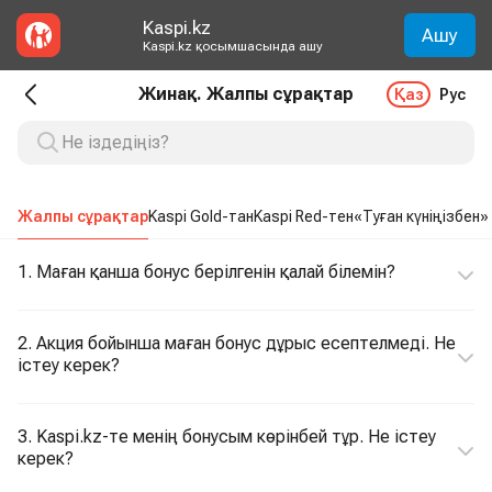
Kaspi.kz
Ашу
Kaspi.kz қосымшасында ашу
Жинақ. Жалпы сұрақтар
Қаз
Рус
Жалпы сұрақтар
Kaspi Gold-тан
Kaspi Red-тен
«Туған күніңізбен»
1. Маған қанша бонус берілгенін қалай білемін?
2. Акция бойынша маған бонус дұрыс есептелмеді. Не
істеу керек?
3. Kaspi.kz-те менің бонусым көрінбей тұр. Не істеу
керек?