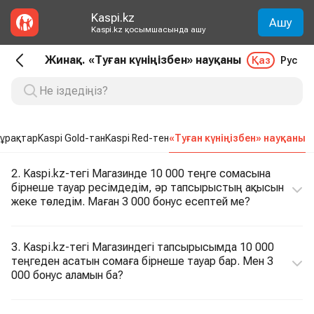
Kaspi.kz
Ашу
Kaspi.kz қосымшасында ашу
Жинақ. «Туған күніңізбен» науқаны
Қаз
Рус
ұрақтар
Kaspi Gold-тан
Kaspi Red-тен
«Туған күніңізбен» науқаны
2. Kaspi.kz-тегі Магазинде 10 000 теңге сомасына
бірнеше тауар ресімдедім, әр тапсырыстың ақысын
жеке төледім. Маған 3 000 бонус есептей ме?
3. Kaspi.kz-тегі Магазиндегі тапсырысымда 10 000
теңгеден асатын сомаға бірнеше тауар бар. Мен 3
000 бонус аламын ба?