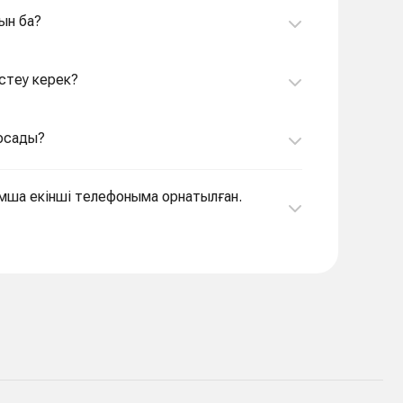
ын ба?
істеу керек?
қосады?
ымша екінші телефоныма орнатылған.