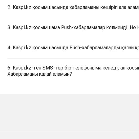
2. Kaspi.kz қосымшасында хабарламаны көшіріп ала алам
3. Kaspi.kz қосымшама Push-хабарламалар келмейді. Не 
4. Kaspi.kz қосымшасында Push-хабарламаларды қалай 
6. Kaspi.kz-тен SMS-тер бір телефоныма келеді, ал қос
Хабарламаны қалай аламын?