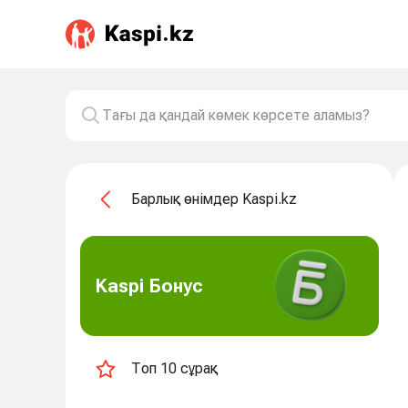
Барлық өнімдер Kaspi.kz
Kaspi Бонус
Топ 10 сұрақ