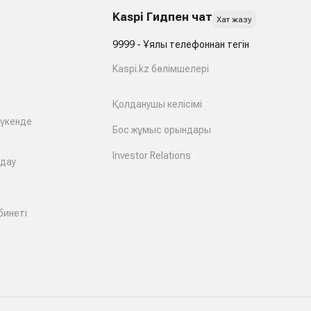
Kaspi Гидпен чат
Хат жазу
9999 - Ұялы телефоннан тегін
Kaspi.kz бөлімшелері
Қолданушы келісімі
дүкенде
Бос жұмыс орындары
Investor Relations
лдау
бинеті