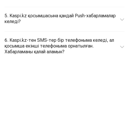
5. Kaspi.kz қосымшасына қандай Push-хабарламалар
келеді?
6. Kaspi.kz-тен SMS-тер бір телефоныма келеді, ал
қосымша екінші телефоныма орнатылған.
Хабарламаны қалай аламын?