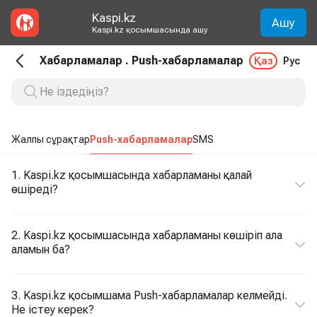
Kaspi.kz
Ашу
Kaspi.kz қосымшасында ашу
Хабарламалар . Push-хабарламалар
Қаз
Рус
Жалпы сұрақтар
Push-хабарламалар
SMS
1. Kaspi.kz қосымшасында хабарламаны қалай
өшіреді?
2. Kaspi.kz қосымшасында хабарламаны көшіріп ала
аламын ба?
3. Kaspi.kz қосымшама Push-хабарламалар келмейді.
Не істеу керек?