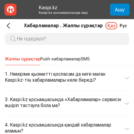
Kaspi.kz
Ашу
Kaspi.kz қосымшасында ашу
Хабарламалар . Жалпы сұрақтар
Қаз
Рус
Жалпы сұрақтар
Push-хабарламалар
SMS
1. Нөміріме қызметті қоспасам да неге маған
Kaspi.kz-тің хабарламалары келе береді?
3. Kaspi.kz қосымшасында «Хабарламалар» сервисін
өшіріп тастауға бола ма?
4. Kaspi.kz қосымшасында қандай хабарламалар
аламын?