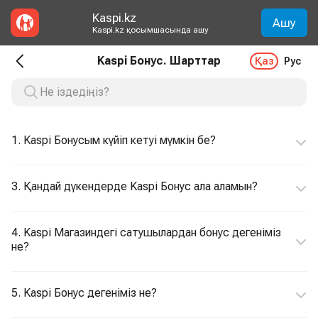
Kaspi.kz
Ашу
Kaspi.kz қосымшасында ашу
Kaspi Бонус. Шарттар
Қаз
Рус
1. Kaspi Бонусым күйіп кетуі мүмкін бе?
3. Қандай дүкендерде Kaspi Бонус ала аламын?
4. Kaspi Магазиндегі сатушылардан бонус дегеніміз
не?
5. Kaspi Бонус дегеніміз не?