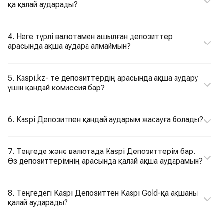
қа қалай аударады?
4. Неге түрлі валютамен ашылған депозиттер
арасында ақша аудара алмаймын?
5. Kaspi.kz- те депозиттердің арасында ақша аудару
үшін қандай комиссия бар?
6. Kaspi Депозитпен қандай аударым жасауға болады?
7. Теңгеде және валютада Kaspi Депозиттерім бар.
Өз депозиттерімнің арасында қалай ақша аударамын?
8. Теңгедегі Kaspi Депозиттен Kaspi Gold-қа ақшаны
қалай аударады?