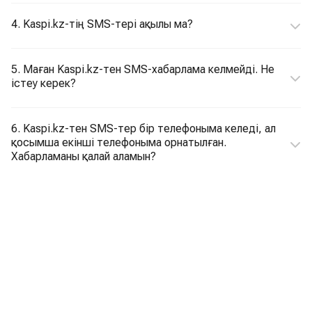
4. Kaspi.kz-тің SMS-тері ақылы ма?
5. Маған Kaspi.kz-тен SMS-хабарлама келмейді. Не
істеу керек?
6. Kaspi.kz-тен SMS-тер бір телефоныма келеді, ал
қосымша екінші телефоныма орнатылған.
Хабарламаны қалай аламын?