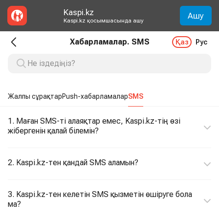
Kaspi.kz
Ашу
Kaspi.kz қосымшасында ашу
Хабарламалар. SMS
Қаз
Рус
Жалпы сұрақтар
Push-хабарламалар
SMS
1. Маған SMS-ті алаяқтар емес, Kaspi.kz-тің өзі
жібергенін қалай білемін?
2. Kaspi.kz-тен қандай SMS аламын?
3. Kaspi.kz-тен келетін SMS қызметін өшіруге бола
ма?