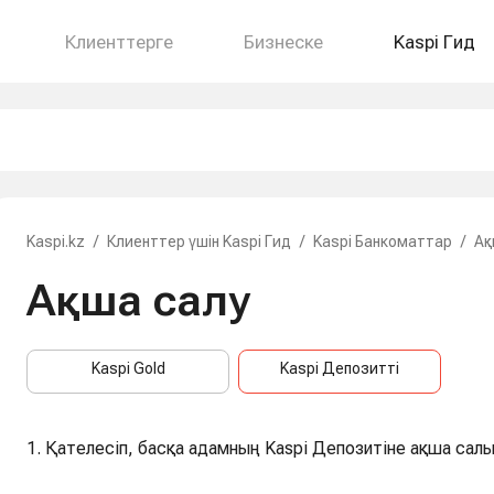
Клиенттерге
Бизнеске
Kaspi Гид
Kaspi.kz
/
Клиенттер үшін Kaspi Гид
/
Kaspi Банкоматтар
/
Ақ
Ақша салу
Kaspi Gold
Kaspi Депозитті
1. Қателесіп, басқа адамның Kaspi Депозитіне ақша салы