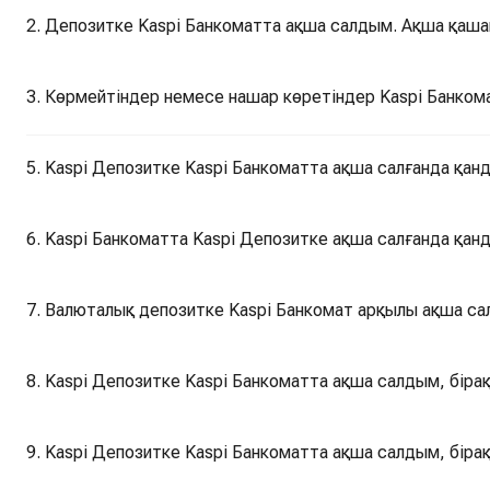
2. Депозитке Kaspi Банкоматта ақша салдым. Ақша қаша
3. Көрмейтіндер немесе нашар көретіндер Kaspi Банком
5. Kaspi Депозитке Kaspi Банкоматта ақша салғанда қан
6. Kaspi Банкоматта Kaspi Депозитке ақша салғанда қан
7. Валюталық депозитке Kaspi Банкомат арқылы ақша са
8. Kaspi Депозитке Kaspi Банкоматта ақша салдым, бірақ 
9. Kaspi Депозитке Kaspi Банкоматта ақша салдым, бірақ