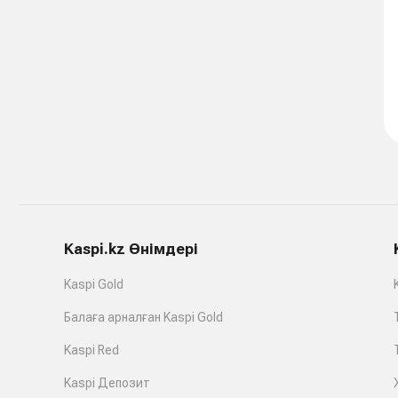
Kaspi.kz Өнімдері
Kaspi Gold
Балаға арналған Kaspi Gold
Kaspi Red
Kaspi Депозит