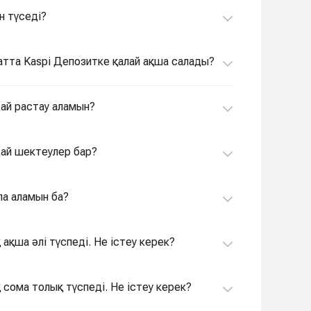
н түседі?
атта Kaspi Депозитке қалай ақша салады?
дай растау аламын?
дай шектеулер бар?
ла аламын ба?
ақша әлі түспеді. Не істеу керек?
 сома толық түспеді. Не істеу керек?