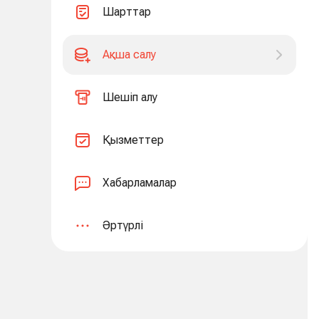
Шарттар
Ақша салу
Шешіп алу
Қызметтер
Хабарламалар
Әртүрлі