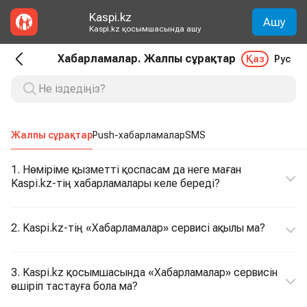
Kaspi.kz
Ашу
Kaspi.kz қосымшасында ашу
Хабарламалар. Жалпы сұрақтар
Қаз
Рус
Жалпы сұрақтар
Push-хабарламалар
SMS
1. Нөміріме қызметті қоспасам да неге маған
Kaspi.kz-тің хабарламалары келе береді?
2. Kaspi.kz-тің «Хабарламалар» сервисі ақылы ма?
3. Kaspi.kz қосымшасында «Хабарламалар» сервисін
өшіріп тастауға бола ма?