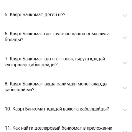
5. Kaspi Банкомат деген не?
6. Kaspi Банкоматтан тәулігіне қанша сома алуға
болады?
7. Kaspi Банкомат шотты толықтыруға қандай
купюралар қабылдайды?
8. Kaspi Банкомат ақша салу үшін монеталарды
қабылдай ма?
10. Kaspi Банкомат қандай валюта қабылдайды?
11. Как найти долларовый банкомат в приложении