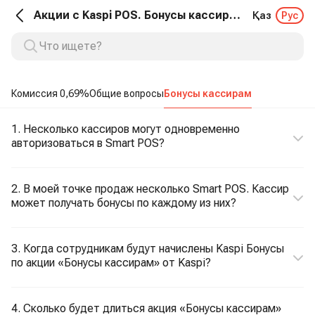
Акции с Kaspi POS. Бонусы кассирам
Қаз
Рус
Комиссия 0,69%
Общие вопросы
Бонусы кассирам
1. Несколько кассиров могут одновременно
авторизоваться в Smart POS?
2. В моей точке продаж несколько Smart POS. Кассир
может получать бонусы по каждому из них?
3. Когда сотрудникам будут начислены Kaspi Бонусы
по акции «Бонусы кассирам» от Kaspi?
4. Сколько будет длиться акция «Бонусы кассирам»