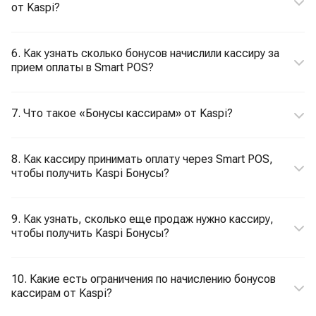
от Kaspi?
6. Как узнать сколько бонусов начислили кассиру за
прием оплаты в Smart POS?
7. Что такое «Бонусы кассирам» от Kaspi?
8. Как кассиру принимать оплату через Smart POS,
чтобы получить Kaspi Бонусы?
9. Как узнать, сколько еще продаж нужно кассиру,
чтобы получить Kaspi Бонусы?
10. Какие есть ограничения по начислению бонусов
кассирам от Kaspi?