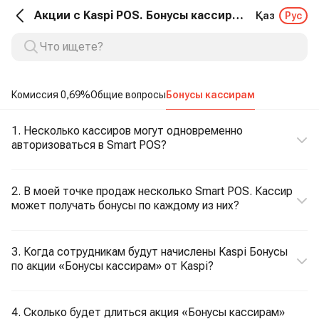
Акции с Kaspi POS. Бонусы кассирам
Қаз
Рус
Комиссия 0,69%
Общие вопросы
Бонусы кассирам
1. Несколько кассиров могут одновременно
авторизоваться в Smart POS?
2. В моей точке продаж несколько Smart POS. Кассир
может получать бонусы по каждому из них?
3. Когда сотрудникам будут начислены Kaspi Бонусы
по акции «Бонусы кассирам» от Kaspi?
4. Сколько будет длиться акция «Бонусы кассирам»