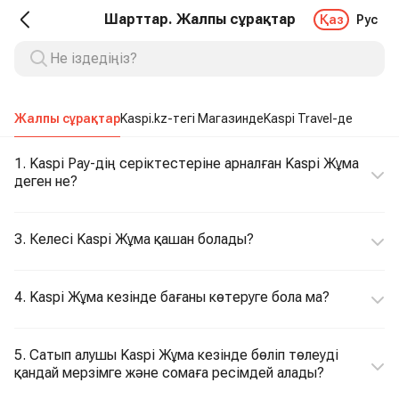
Шарттар. Жалпы сұрақтар
Қаз
Рус
Жалпы сұрақтар
Kaspi.kz-тегі Магазинде
Kaspi Travel-де
1. Kaspi Pay-дің серіктестеріне арналған Kaspi Жұма
деген не?
3. Келесі Kaspi Жұма қашан болады?
4. Kaspi Жұма кезінде бағаны көтеруге бола ма?
5. Сатып алушы Kaspi Жұма кезінде бөліп төлеуді
қандай мерзімге және сомаға ресімдей алады?