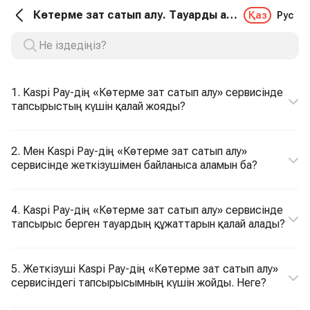
Көтерме зат сатып алу. Тауарды алу
Қаз
Рус
1. Kaspi Pay-дің «Көтерме зат сатып алу» сервисінде
тапсырыстың күшін қалай жояды?
2. Мен Kaspi Pay-дің «Көтерме зат сатып алу»
сервисінде жеткізушімен байланыса аламын ба?
4. Kaspi Pay-дің «Көтерме зат сатып алу» сервисінде
тапсырыс берген тауардың құжаттарын қалай алады?
5. Жеткізуші Kaspi Pay-дің «Көтерме зат сатып алу»
сервисіндегі тапсырысымның күшін жойды. Неге?