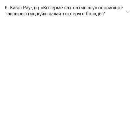
6. Kaspi Pay-дің «Көтерме зат сатып алу» сервисінде
тапсырыстың күйін қалай тексеруге болады?