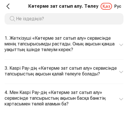
Көтерме зат сатып алу. Төлеу
Қаз
Рус
1. Жеткізуші «Көтерме зат сатып алу» сервисінде
менің тапсырысымды растады. Оның ақысын қанша
уақыттың ішінде төлеуім керек?
3. Kaspi Pay-дің «Көтерме зат сатып алу» сервисінде
тапсырыстың ақысын қалай төлеуге болады?
4. Мен Kaspi Pay-дің «Көтерме зат сатып алу»
сервисінде тапсырыстың ақысын басқа банктің
картасымен төлей аламын ба?