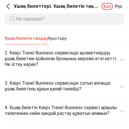
Ұшақ билеттері. Ұшақ билетін таңдау
Қаз
Рус
Ұшақ билетін таңдау
Ауыстыру
2. Kaspi Travel Business сервисінде қызметкердің
ұшақ билетіне қойылған броньның мерзімі өтіп кетті.
Не істеу керек?
3. Kaspi Travel Business сервисінде сатып алғанда
ұшақ билетінің құнын қалай төлейді?
4. Ұшақ билетін Kaspi Travel Business сервисі арқылы
төлегеннен кейін қандай растау құжатын аламын?