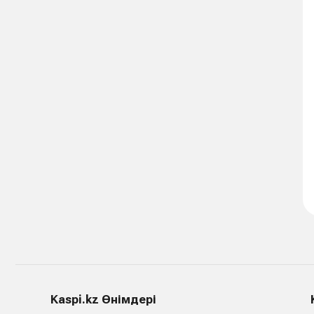
Kaspi.kz Өнімдері