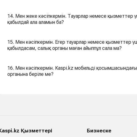
14. Мен жеке кәсіпкермін. Тауарлар немесе қызметтер ү
қабылдай ала аламын ба?
15. Мен кәсіпкермін. Егер тауарлар немесе қызметтер ү
қабылдасам, салық органы маған айыппұл сала ма?
16. Мен кәсіпкермін. Kaspi.kz мобильді қосымшасындағ
органына беріле ме?
Kaspi.kz Қызметтері
Бизнеске