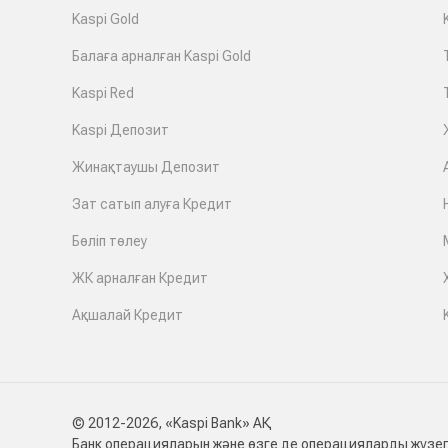
Kaspi Gold
Балаға арналған Kaspi Gold
Kaspi Red
Kaspi Депозит
Жинақтаушы Депозит
Зат сатып алуға Кредит
Бөліп төлеу
ЖК арналған Кредит
Ақшалай Кредит
© 2012-2026, «Kaspi Bank» АҚ
Банк операцияларын және өзге де операцияларды жүзег