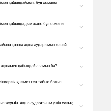
гімен қабылдаймын. Бұл соманы
а айына қанша ақша аударымын жасай
л ақшамен қабылдай аламын ба?
сіпкерлік қызметтен табыс болып
рып жүрмін. Ақша аударғаным үшін салық