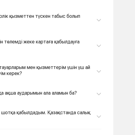
ерлік қызметтен түскен табыс болып
н төлемді жеке картаға қабылдауға
н тауарларым мен қызметтерім үшін үш ай
уім керек?
5. Мен жеке кәсіпкермін. Мен жеке мақсатта Kaspi Gold-қа ақша аударымын ала аламын ба?
е шотқа қабылдадым. Қазақстанда салық