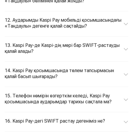
«Таңдаулы» бөлімінен қалай жояды?
12. Аударымды Kaspi Pay мобильді қосымшасындағы
«Таңдаулы» дегенге қалай сақтайды?
13. Kaspi Pay-де Kaspi-дің мөрі бар SWIFT-растауды
қалай алады?
14. Kaspi Pay қосымшасында төлем тапсырмасын
қалай басып шығарады?
15. Телефон нөмірін өзгерткім келеді, Kaspi Pay
қосымшасында аударымдар тарихы сақтала ма?
16. Kaspi Pay-дегі SWIFT растау дегеніміз не?