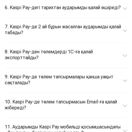
6. Kaspi Pay-дегі тарихтан аударымды қалай өшіреді?
7. Kaspi Pay-де 2 ай бұрын жасалған аударымды қалай
табады?
8. Kaspi Pay-ден төлемдерді 1С-ға қалай
экспорттайды?
9. Kaspi Pay-де төлем тапсырмалары қанша уақыт
сақталады?
10. Kaspi Pay-де төлем тапсырмасын Email-ға қалай
жібереді?
11. Аударымды Kaspi Pay мобильді қосымшасындағы