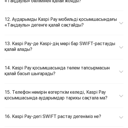
«Таңдаулы» бөлімінен қалай жояды?
12. Аударымды Kaspi Pay мобильді қосымшасындағы
«Таңдаулы» дегенге қалай сақтайды?
13. Kaspi Pay-де Kaspi-дің мөрі бар SWIFT-растауды
қалай алады?
14. Kaspi Pay қосымшасында төлем тапсырмасын
қалай басып шығарады?
15. Телефон нөмірін өзгерткім келеді, Kaspi Pay
қосымшасында аударымдар тарихы сақтала ма?
16. Kaspi Pay-дегі SWIFT растау дегеніміз не?