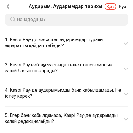
Аударым. Аударымдар тарихы
Қаз
Рус
1. Kaspi Pay-де жасалған аударымдар туралы
ақпаратты қайдан табады?
3. Kaspi Pay веб-нұсқасында төлем тапсырмасын
қалай басып шығарады?
4. Kaspi Pay-де аударымымды банк қабылдамады. Не
істеу керек?
5. Егер банк қабылдамаса, Kaspi Pay-де аударымды
қалай редакциялайды?