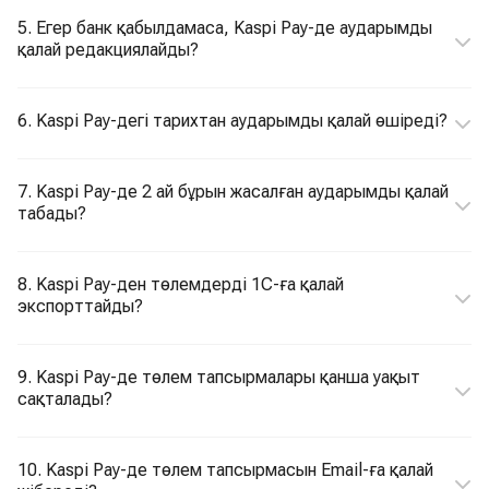
5. Егер банк қабылдамаса, Kaspi Pay-де аударымды
қалай редакциялайды?
6. Kaspi Pay-дегі тарихтан аударымды қалай өшіреді?
7. Kaspi Pay-де 2 ай бұрын жасалған аударымды қалай
табады?
8. Kaspi Pay-ден төлемдерді 1С-ға қалай
экспорттайды?
9. Kaspi Pay-де төлем тапсырмалары қанша уақыт
сақталады?
10. Kaspi Pay-де төлем тапсырмасын Email-ға қалай