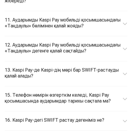
жібереді?
11. Аударымды Kaspi Pay мобильді қосымшасындағы
«Таңдаулы» бөлімінен қалай жояды?
12. Аударымды Kaspi Pay мобильді қосымшасындағы
«Таңдаулы» дегенге қалай сақтайды?
13. Kaspi Pay-де Kaspi-дің мөрі бар SWIFT-растауды
қалай алады?
15. Телефон нөмірін өзгерткім келеді, Kaspi Pay
қосымшасында аударымдар тарихы сақтала ма?
16. Kaspi Pay-дегі SWIFT растау дегеніміз не?