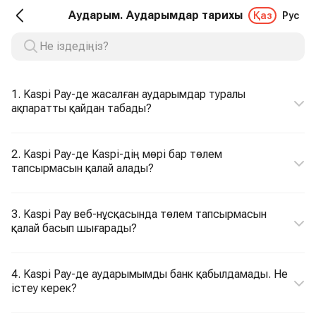
Аударым. Аударымдар тарихы
Қаз
Рус
1. Kaspi Pay-де жасалған аударымдар туралы
ақпаратты қайдан табады?
2. Kaspi Pay-де Kaspi-дің мөрі бар төлем
тапсырмасын қалай алады?
3. Kaspi Pay веб-нұсқасында төлем тапсырмасын
қалай басып шығарады?
4. Kaspi Pay-де аударымымды банк қабылдамады. Не
істеу керек?