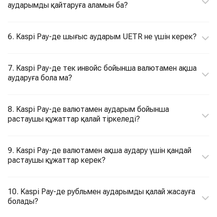
аударымды қайтаруға аламын ба?
6. Kaspi Pay-де шығыс аударым UETR не үшін керек?
7. Kaspi Pay-де тек инвойс бойынша валютамен ақша
аударуға бола ма?
8. Kaspi Pay-де валютамен аударым бойынша
растаушы құжаттар қалай тіркеледі?
9. Kaspi Pay-де валютамен ақша аудару үшін қандай
растаушы құжаттар керек?
10. Kaspi Pay-де рубльмен аударымды қалай жасауға
болады?