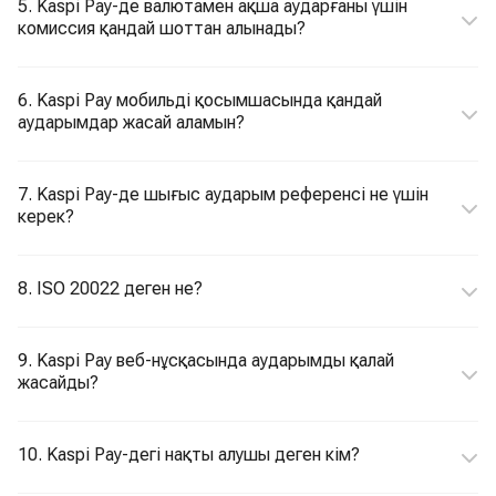
5. Kaspi Pay-де валютамен ақша аударғаны үшін
комиссия қандай шоттан алынады?
6. Kaspi Pay мобильді қосымшасында қандай
аударымдар жасай аламын?
7. Kaspi Pay-де шығыс аударым референсі не үшін
керек?
8. ISO 20022 деген не?
9. Kaspi Pay веб-нұсқасында аударымды қалай
жасайды?
10. Kaspi Pay-дегі нақты алушы деген кім?