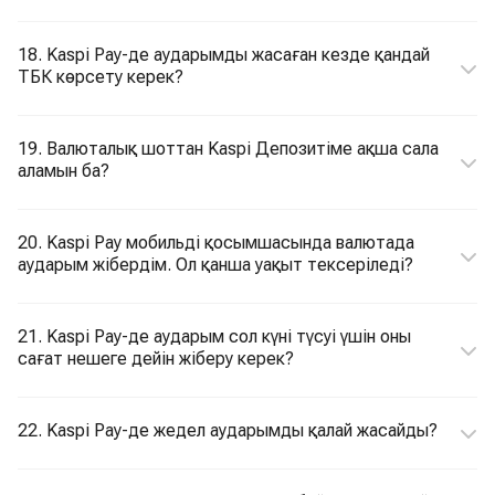
18. Kaspi Pay-де аударымды жасаған кезде қандай
ТБК көрсету керек?
19. Валюталық шоттан Kaspi Депозитіме ақша сала
аламын ба?
20. Kaspi Pay мобильді қосымшасында валютада
аударым жібердім. Ол қанша уақыт тексеріледі?
21. Kaspi Pay-де аударым сол күні түсуі үшін оны
сағат нешеге дейін жіберу керек?
22. Kaspi Pay-де жедел аударымды қалай жасайды?