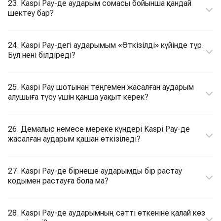
23. Kaspi Pay-де аударым сомасы бойынша қандай
шектеу бар?
24. Kaspi Pay-дегі аударымым «Өткізілді» күйінде тұр.
Бұл нені білдіреді?
25. Kaspi Pay шотынан теңгемен жасалған аударым
алушыға түсу үшін қанша уақыт керек?
26. Демалыс немесе мереке күндері Kaspi Pay-де
жасалған аударым қашан өткізіледі?
27. Kaspi Pay-де бірнеше аударымды бір растау
кодымен растауға бола ма?
28. Kaspi Pay-де аударымның сәтті өткеніне қалай көз