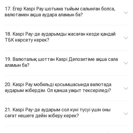
17. Егер Kaspi Pay шотыма тыйым салынған болса,
валютамен ақша аудара аламын ба?
18. Kaspi Pay-де аударымды жасаған кезде қандай
ТБК көрсету керек?
19. Валюталық шоттан Kaspi Депозитіме ақша сала
аламын ба?
20. Kaspi Pay мобильді қосымшасында валютада
аударым жібердім. Ол қанша уақыт тексеріледі?
21. Kaspi Pay-де аударым сол күні түсуі үшін оны
сағат нешеге дейін жіберу керек?