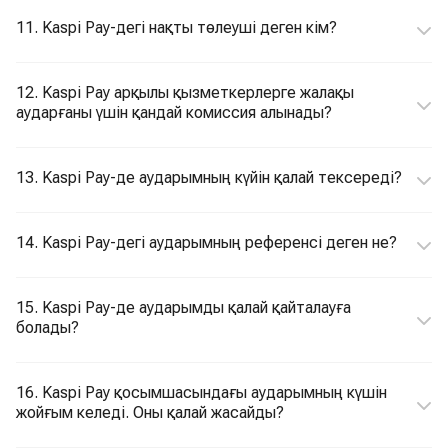
11. Kaspi Pay-дегі нақты төлеуші деген кім?
12. Kaspi Pay арқылы қызметкерлерге жалақы
аударғаны үшін қандай комиссия алынады?
13. Kaspi Pay-де аударымның күйін қалай тексереді?
14. Kaspi Pay-дегі аударымның референсі деген не?
15. Kaspi Pay-де аударымды қалай қайталауға
болады?
16. Kaspi Pay қосымшасындағы аударымның күшін
жойғым келеді. Оны қалай жасайды?